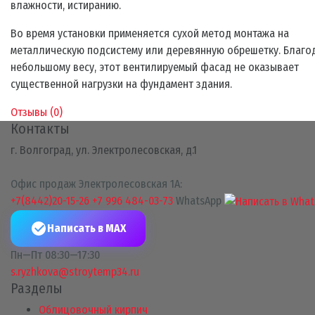
влажности, истиранию.
Во время установки применяется сухой метод монтажа на
металлическую подсистему или деревянную обрешетку. Благо
небольшому весу, этот вентилируемый фасад не оказывает
существенной нагрузки на фундамент здания.
Отзывы (
0
)
Контакты
г. Волгоград, ул. Электролесовская, д.1
Офис продаж Электролесовская 1А:
+7(8442)20-15-26
+7 996 484-03-73
WhatsApp
Написать в MAX
Пн—Пт 08:30—17:30
s.ryzhkova@stroytemp34.ru
Разделы
Облицовочный кирпич