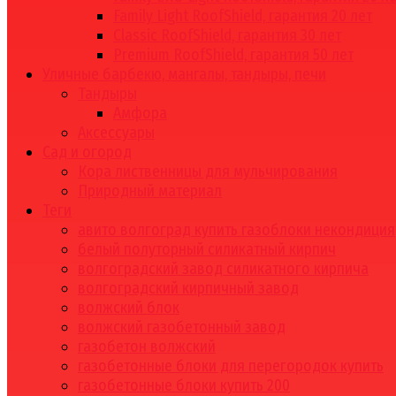
Family Light RoofShield, гарантия 20 лет
Classic RoofShield, гарантия 30 лет
Premium RoofShield, гарантия 50 лет
Уличные барбекю, мангалы, тандыры, печи
Тандыры
Амфора
Аксессуары
Сад и огород
Кора лиственницы для мульчирования
Природный материал
Теги
авито волгоград купить газоблоки некондиция
белый полуторный силикатный кирпич
волгоградский завод силикатного кирпича
волгоградский кирпичный завод
волжский блок
волжский газобетонный завод
газобетон волжский
газобетонные блоки для перегородок купить
газобетонные блоки купить 200