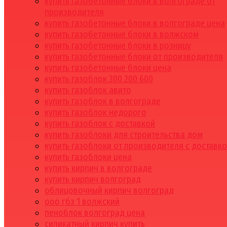
купить газобетонные блоки в волгограде от
производителя
купить газобетонные блоки в волгограде цена
купить газобетонные блоки в волжском
купить газобетонные блоки в розницу
купить газобетонные блоки от производителя
купить газобетонные блоки цена
купить газоблок 300 200 600
купить газоблок авито
купить газоблок в волгограде
купить газоблок недорого
купить газоблок с доставкой
купить газоблоки для строительства дом
купить газоблоки от производителя с доставк
купить газоблоки цена
купить кирпич в волгограде
купить кирпич волгоград
облицовочный кирпич волгоград
ооо гбз 1 волжский
пеноблок волгоград цена
силикатный кирпич купить