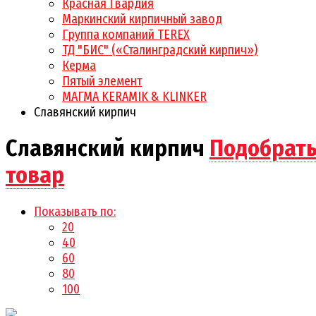
Красная Гвардия
Маркинский кирпичный завод
Группа компаний TEREX
ТД "БИС" («Сталинградский кирпич»)
Керма
Пятый элемент
МАГМА KERAMIK & KLINKER
Славянский кирпич
Славянский кирпич
Подобрат
товар
Показывать по:
20
40
60
80
100