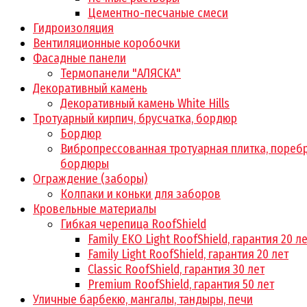
Цементно-песчаные смеси
Гидроизоляция
Вентиляционные коробочки
Фасадные панели
Термопанели "АЛЯСКА"
Декоративный камень
Декоративный камень White Hills
Тротуарный кирпич, брусчатка, бордюр
Бордюр
Вибропрессованная тротуарная плитка, поребр
бордюры
Ограждение (заборы)
Колпаки и коньки для заборов
Кровельные материалы
Гибкая черепица RoofShield
Family EKO Light RoofShield, гарантия 20 л
Family Light RoofShield, гарантия 20 лет
Classic RoofShield, гарантия 30 лет
Premium RoofShield, гарантия 50 лет
Уличные барбекю, мангалы, тандыры, печи