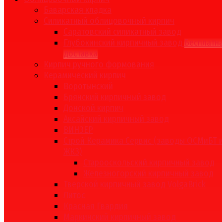
Баварская кладка
Силикатный облицовочный кирпич
Саратовский силикатный завод
Глубокинский кирпичный завод
Бесплатн
доставка
Кирпич ручного формования
Керамический кирпич
Воротынский
Брянский кирпичный завод
Донской кирпич
Аксайский кирпичный завод
ВИНЗЕР
Строй Керамика Сервис (заводы ОСМиБТ 
ЖКЗ)
Старооскольский кирпичный завод
Железногорский кирпичный завод
Тверской кирпичный завод VolgaBrick
Литос
Красная Гвардия
Маркинский кирпичный завод