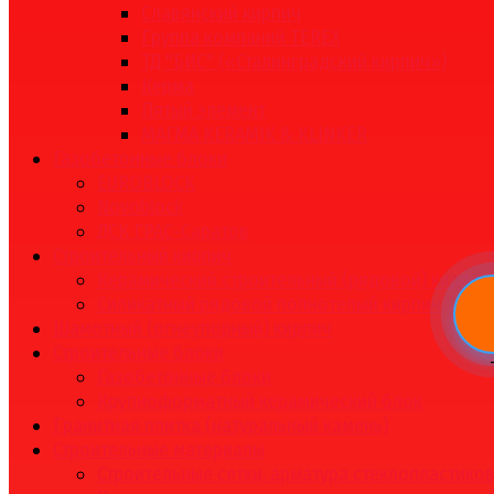
Славянский кирпич
Группа компаний TEREX
ТД "БИС" («Сталинградский кирпич»)
Керма
Пятый элемент
МАГМА KERAMIK & KLINKER
Газобетонные блоки
EUROBLOCK
Novoblock
ДСК ГРАС-Саратов
Строительный кирпич
Керамический строительный (рядовой) кирпич
Силикатный рядовой полнотелый кирпич
Шамотный (огнеупорный) кирпич
Строительные блоки
Газобетонные блоки
Крупноформатный керамический блок
Гранитная плитка (натуральный камень)
Строительные материалы
Строительные сетки, арматура стеклопластико