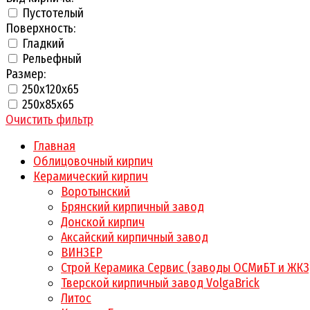
Пустотелый
Поверхность:
Гладкий
Рельефный
Размер:
250х120х65
250х85х65
Очистить фильтр
Главная
Облицовочный кирпич
Керамический кирпич
Воротынский
Брянский кирпичный завод
Донской кирпич
Аксайский кирпичный завод
ВИНЗЕР
Строй Керамика Сервис (заводы ОСМиБТ и ЖКЗ
Тверской кирпичный завод VolgaBrick
Литос