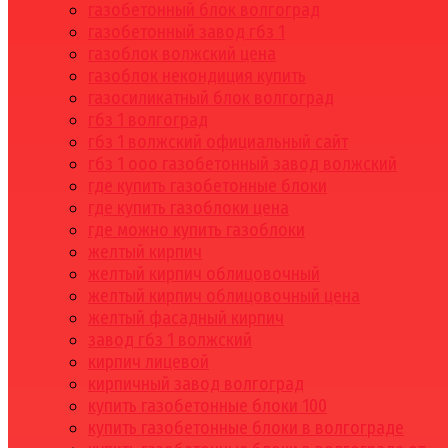
газобетонный блок волгоград
газобетонный завод гбз 1
газоблок волжский цена
газоблок некондиция купить
газосиликатный блок волгоград
гбз 1 волгоград
гбз 1 волжский официальный сайт
гбз 1 ооо газобетонный завод волжский
где купить газобетонные блоки
где купить газоблоки цена
где можно купить газоблоки
желтый кирпич
желтый кирпич облицовочный
желтый кирпич облицовочный цена
желтый фасадный кирпич
завод гбз 1 волжский
кирпич лицевой
кирпичный завод волгоград
купить газобетонные блоки 100
купить газобетонные блоки в волгограде