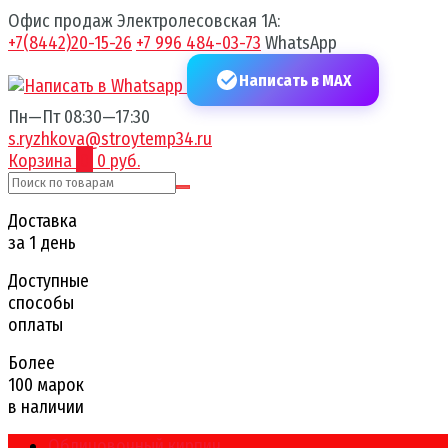
Офис продаж Электролесовская 1А:
+7(8442)20-15-26
+7 996 484-03-73
WhatsApp
Написать в MAX
Пн—Пт 08:30—17:30
s.ryzhkova@stroytemp34.ru
Корзина
0
0 руб.
Доставка
за 1 день
Доступные
способы
оплаты
Более
100 марок
в наличии
Облицовочный кирпич