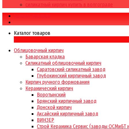
силикатный кирпич купить в волгограде
Каталог товаров
Каталог товаров
×
Облицовочный кирпич
Баварская кладка
Силикатный облицовочный кирпич
Саратовский силикатный завод
Глубокинский кирпичный завод
Кирпич ручного формования
Керамический кирпич
Воротынский
Брянский кирпичный завод
Донской кирпич
Аксайский кирпичный завод
ВИНЗЕР
Строй Керамика Сервис (заводы ОСМиБТ 