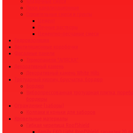
Кладочные смеси
Люки канализационные
Строительные смеси и грунты
Цемент
Печные растворы
Цементно-песчаные смеси
Гидроизоляция
Вентиляционные коробочки
Фасадные панели
Термопанели "АЛЯСКА"
Декоративный камень
Декоративный камень White Hills
Тротуарный кирпич, брусчатка, бордюр
Бордюр
Вибропрессованная тротуарная плитка, поребр
бордюры
Ограждение (заборы)
Колпаки и коньки для заборов
Кровельные материалы
Гибкая черепица RoofShield
Family EKO Light RoofShield, гарантия 20 л