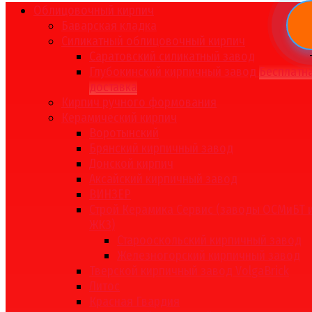
Облицовочный кирпич
Баварская кладка
Силикатный облицовочный кирпич
Саратовский силикатный завод
Глубокинский кирпичный завод
Бесплатн
доставка
Кирпич ручного формования
Керамический кирпич
Воротынский
Брянский кирпичный завод
Донской кирпич
Аксайский кирпичный завод
ВИНЗЕР
Строй Керамика Сервис (заводы ОСМиБТ 
ЖКЗ)
Старооскольский кирпичный завод
Железногорский кирпичный завод
Тверской кирпичный завод VolgaBrick
Литос
Красная Гвардия