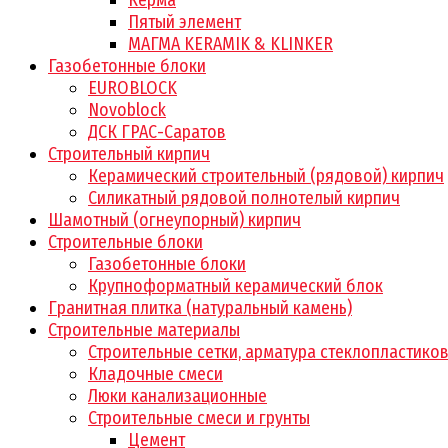
Керма
Пятый элемент
МАГМА KERAMIK & KLINKER
Газобетонные блоки
EUROBLOCK
Novoblock
ДСК ГРАС-Саратов
Строительный кирпич
Керамический строительный (рядовой) кирпич
Силикатный рядовой полнотелый кирпич
Шамотный (огнеупорный) кирпич
Строительные блоки
Газобетонные блоки
Крупноформатный керамический блок
Гранитная плитка (натуральный камень)
Строительные материалы
Строительные сетки, арматура стеклопластико
Кладочные смеси
Люки канализационные
Строительные смеси и грунты
Цемент