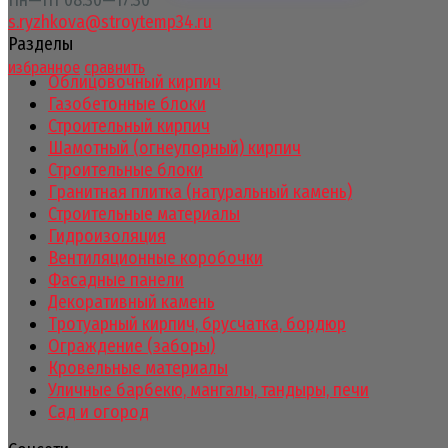
s.ryzhkova@stroytemp34.ru
Разделы
избранное
сравнить
Облицовочный кирпич
Газобетонные блоки
Строительный кирпич
Шамотный (огнеупорный) кирпич
Строительные блоки
Гранитная плитка (натуральный камень)
Строительные материалы
Гидроизоляция
Вентиляционные коробочки
Фасадные панели
Декоративный камень
Тротуарный кирпич, брусчатка, бордюр
Ограждение (заборы)
Кровельные материалы
Уличные барбекю, мангалы, тандыры, печи
Сад и огород