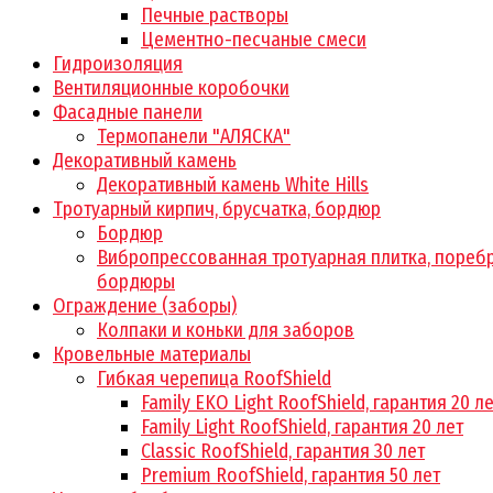
Печные растворы
Цементно-песчаные смеси
Гидроизоляция
Вентиляционные коробочки
Фасадные панели
Термопанели "АЛЯСКА"
Декоративный камень
Декоративный камень White Hills
Тротуарный кирпич, брусчатка, бордюр
Бордюр
Вибропрессованная тротуарная плитка, поребр
бордюры
Ограждение (заборы)
Колпаки и коньки для заборов
Кровельные материалы
Гибкая черепица RoofShield
Family EKO Light RoofShield, гарантия 20 л
Family Light RoofShield, гарантия 20 лет
Classic RoofShield, гарантия 30 лет
Premium RoofShield, гарантия 50 лет