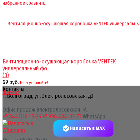
избранное
сравнить
Вентиляционно-осушающая коробочка VENTEK
универсальный фо...
(0)
69 руб.
Цены уточняйте!
Контакты
г. Волгоград, ул. Электролесовская, д.1
Офис продаж Электролесовская 1А:
+7(8442)20-15-26
+7 996 484-03-73
WhatsApp
Написать в MAX
Пн—Пт 08:30—17:30