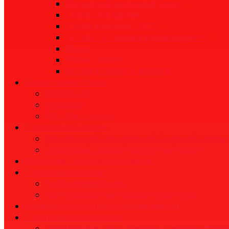
Маркинский кирпичный завод
Славянский кирпич
Группа компаний TEREX
ТД "БИС" («Сталинградский кирпич»)
Керма
Пятый элемент
МАГМА KERAMIK & KLINKER
Газобетонные блоки
EUROBLOCK
Novoblock
ДСК ГРАС-Саратов
Строительный кирпич
Керамический строительный (рядовой) кирпич
Силикатный рядовой полнотелый кирпич
Шамотный (огнеупорный) кирпич
Строительные блоки
Газобетонные блоки
Крупноформатный керамический блок
Гранитная плитка (натуральный камень)
Строительные материалы
Строительные сетки, арматура стеклопластико