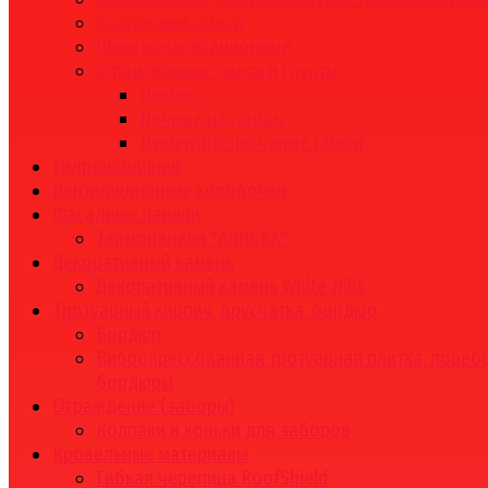
Кладочные смеси
Люки канализационные
Строительные смеси и грунты
Цемент
Печные растворы
Цементно-песчаные смеси
Гидроизоляция
Вентиляционные коробочки
Фасадные панели
Термопанели "АЛЯСКА"
Декоративный камень
Декоративный камень White Hills
Тротуарный кирпич, брусчатка, бордюр
Бордюр
Вибропрессованная тротуарная плитка, поребр
бордюры
Ограждение (заборы)
Колпаки и коньки для заборов
Кровельные материалы
Гибкая черепица RoofShield