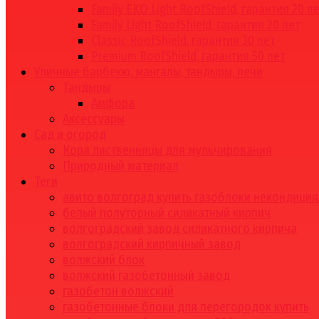
Family EKO Light RoofShield, гарантия 20 л
Family Light RoofShield, гарантия 20 лет
Classic RoofShield, гарантия 30 лет
Premium RoofShield, гарантия 50 лет
Уличные барбекю, мангалы, тандыры, печи
Тандыры
Амфора
Аксессуары
Сад и огород
Кора лиственницы для мульчирования
Природный материал
Теги
авито волгоград купить газоблоки некондиция
белый полуторный силикатный кирпич
волгоградский завод силикатного кирпича
волгоградский кирпичный завод
волжский блок
волжский газобетонный завод
газобетон волжский
газобетонные блоки для перегородок купить