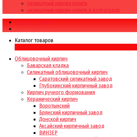
силикатный кирпич купить
силикатный кирпич купить в волгограде
Каталог товаров
Каталог товаров
×
Облицовочный кирпич
Баварская кладка
Силикатный облицовочный кирпич
Саратовский силикатный завод
Глубокинский кирпичный завод
Кирпич ручного формования
Керамический кирпич
Воротынский
Брянский кирпичный завод
Донской кирпич
Аксайский кирпичный завод
ВИНЗЕР