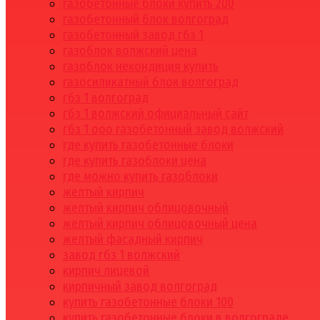
газобетонные блоки купить 200
газобетонный блок волгоград
газобетонный завод гбз 1
газоблок волжский цена
газоблок некондиция купить
газосиликатный блок волгоград
гбз 1 волгоград
гбз 1 волжский официальный сайт
гбз 1 ооо газобетонный завод волжский
где купить газобетонные блоки
где купить газоблоки цена
где можно купить газоблоки
желтый кирпич
желтый кирпич облицовочный
желтый кирпич облицовочный цена
желтый фасадный кирпич
завод гбз 1 волжский
кирпич лицевой
кирпичный завод волгоград
купить газобетонные блоки 100
купить газобетонные блоки в волгограде