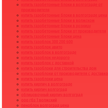
купить газобетонные блоки в волгограде от
производителя
купить газобетонные блоки в волгограде цена
купить газобетонные блоки в волжском
купить газобетонные блоки в розницу
купить газобетонные блоки от производителя
купить газобетонные блоки цена
купить газоблок 300 200 600
купить газоблок авито
купить газоблок в волгограде
купить газоблок недорого
купить газоблок с доставкой
купить газоблоки для строительства дом
купить газоблоки от производителя с доставк
купить газоблоки цена
купить кирпич в волгограде
купить кирпич волгоград
облицовочный кирпич волгоград
ооо гбз 1 волжский
пеноблок волгоград цена