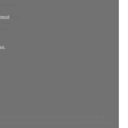
сональные
 в
тикой
. Если
у своих
одимо
ых.
менять цены на изделия и условия доставки в любой период
аняются на акционный товар и не суммируются. ООО «ТК СТРОЙТЕМП»