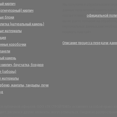
ый кирпич
Мы получаем и обрабатываем пер
данные посетителей нашего сайта
огнеупорный) кирпич
соответствии с
официальной поли
ые блоки
вы не даете согласия на обработк
плитка (натуральный камень)
персональных данных,вам необх
ные материалы
покинуть наш сайт.
яция
Описание процесса передачи данн
онные коробочки
панели
ый камень
 кирпич, брусчатка, бордюр
 (заборы)
е материалы
рбекю, мангалы, тандыры, печи
од
ся публичной офертой. ООО «ТК СТРОЙТЕМП» оставляет за собой право из
 цвет, рисунок и другие элементы, могут отличаться. Скидки не распростр