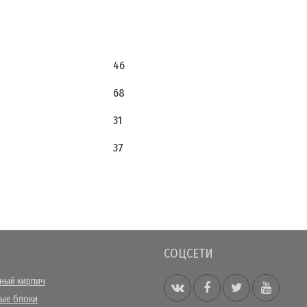
46
68
31
37
СОЦСЕТИ
ный кирпич
ые блоки