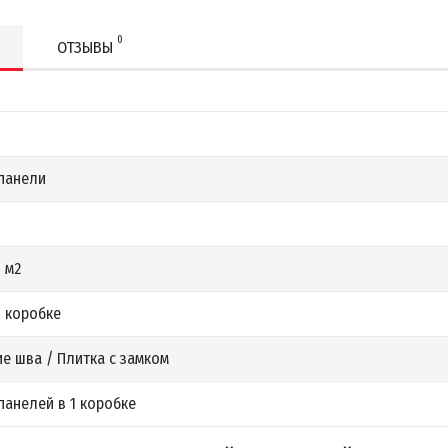
0
ОТЗЫВЫ
панели
 м2
1 коробке
е шва / Плитка с замком
анелей в 1 коробке