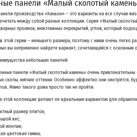
ные панели «Малый сколотый камень
анели производства «Каньон» – это варианты на все случаи жи
сочетать между собой разные коллекции. Серия «Малый сколоты
дверных проемов, межэтажных перекрытий, углов, который подхо
в этой серии – меньшего размера, поэтому с ними очень легко р
рых вы непременно найдете вариант, сочетающийся с основным
еимущества небольших панелей
нные панели «Малый сколотый камень» очень привлекательны –
ые сколы, мягкие оттенки. Особенно эффектно они смотрятся, б
лов. Мимо такого дома просто так не пройти.
а этой коллекции делают ее идеальным вариантом для обрамле
ктный размер плиток;
ьшой вес;
ой монтаж;
ая цветовая гамма;