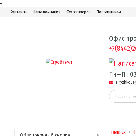
-
Контакты
Наша компания
Фотогалерея
Поставщикам
Офис про
+7(8442)2
Пн—Пт 08
s.ryzhkova
Главная
Ф
Облицовочный кирпич