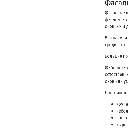
Фасад
Фасадные п
фасады, и 
оконных и 
Все панели 
среди кото
Большие пр
Фиборобето
естественн
окон или уг
Достоинств
компа
небол
прост
широк