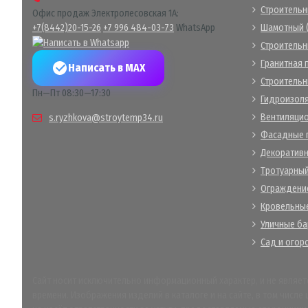
Строительн
Офис продаж Электролесовская 1А:
+7(8442)20-15-26
+7 996 484-03-73
WhatsApp
Шамотный (
Строительн
Гранитная 
Написать в MAX
Строитель
Пн—Пт 08:30—17:30
Гидроизол
Вентиляци
s.ryzhkova@stroytemp34.ru
Фасадные 
Декоративн
Тротуарный
Ограждение
Кровельны
Уличные ба
Сад и огор
Сайт носит исключительно информационный характер, и не являет
времени. Изображения изделий в каталоге и на сайте, в том числе