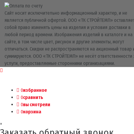
Сайт носит исключительно информационный характер, и не
является публичной офертой. ООО «ТК СТРОЙТЕМП» оставляет
собой право изменять цены на изделия и условия доставки в
любой период времени. Изображения изделий в каталоге и на
сайте, в том числе цвет, рисунок и другие элементы, могут
отличаться. Скидки не распространяются на акционный товар 
суммируются. ООО «ТК СТРОЙТЕМП» не несёт ответственности 
услуги, предоставляемые сторонними организациями.
0
избранное
0
сравнить
0
вы смотрели
0
корзина
×
Заказать обратный звонок