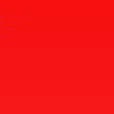
ы ОСМиБТ и ЖКЗ)
ный завод
ный завод
gaBrick
пич»)