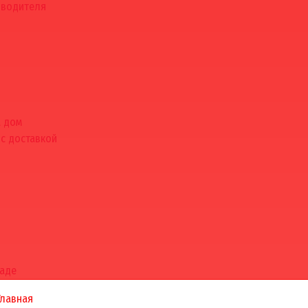
зводителя
а дом
 с доставкой
раде
Главная