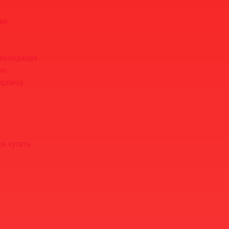
ия
некондиция
ич
ирпича
к купить