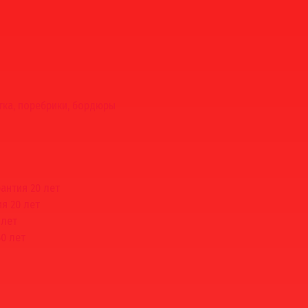
тка, поребрики, бордюры
рантия 20 лет
ия 20 лет
 лет
50 лет