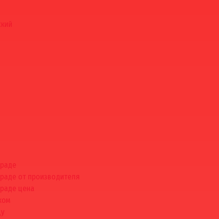
ский
граде
граде от производителя
граде цена
ком
цу