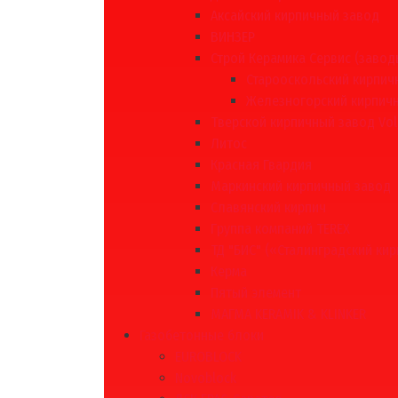
Аксайский кирпичный завод
ВИНЗЕР
Строй Керамика Сервис (завод
Старооскольский кирпич
Железногорский кирпич
Тверской кирпичный завод Vol
Литос
Красная Гвардия
Маркинский кирпичный завод
Славянский кирпич
Группа компаний TEREX
ТД "БИС" («Сталинградский кир
Керма
Пятый элемент
МАГМА KERAMIK & KLINKER
Газобетонные блоки
EUROBLOCK
Novoblock