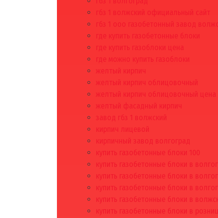
гбз 1 волгоград
гбз 1 волжский официальный сайт
гбз 1 ооо газобетонный завод волж
где купить газобетонные блоки
где купить газоблоки цена
где можно купить газоблоки
желтый кирпич
желтый кирпич облицовочный
желтый кирпич облицовочный цена
желтый фасадный кирпич
завод гбз 1 волжский
кирпич лицевой
кирпичный завод волгоград
купить газобетонные блоки 100
купить газобетонные блоки в волго
купить газобетонные блоки в волго
купить газобетонные блоки в волго
купить газобетонные блоки в волжс
купить газобетонные блоки в розни