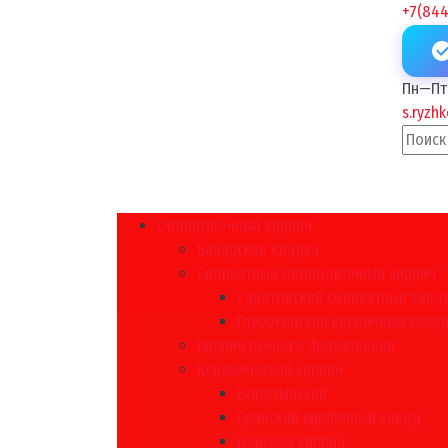
+7(844
Пн—Пт 
s.ryzh
Облицовочный кирпич
Баварская кладка
Силикатный облицовочный кирпич
Саратовский силикатный заво
Глубокинский кирпичный заво
Кирпич ручного формования
Керамический кирпич
Воротынский
Брянский кирпичный завод
Донской кирпич