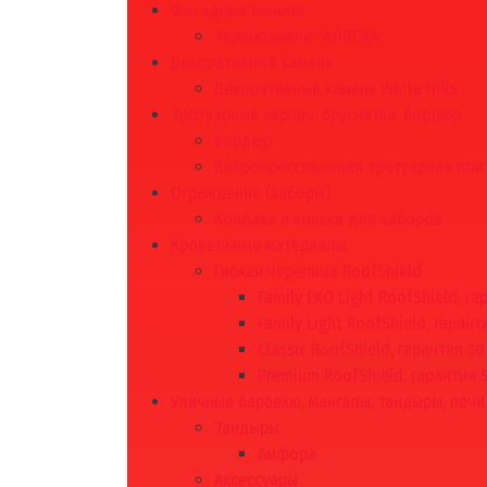
Фасадные панели
Термопанели "АЛЯСКА"
Декоративный камень
Декоративный камень White Hills
Тротуарный кирпич, брусчатка, бордюр
Бордюр
Вибропрессованная тротуарная пли
Ограждение (заборы)
Колпаки и коньки для заборов
Кровельные материалы
Гибкая черепица RoofShield
Family EKO Light RoofShield, га
Family Light RoofShield, гарант
Classic RoofShield, гарантия 30
Premium RoofShield, гарантия 
Уличные барбекю, мангалы, тандыры, печи
Тандыры
Амфора
Аксессуары