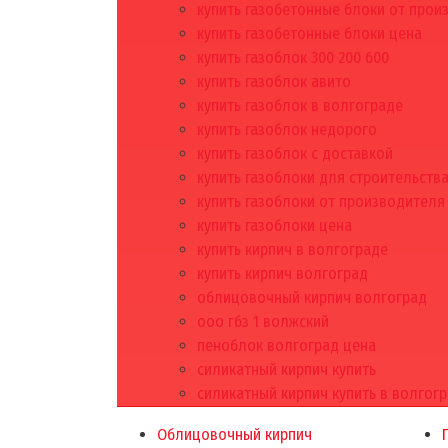
купить газобетонные блоки от прои
купить газобетонные блоки цена
купить газоблок 300 200 600
купить газоблок авито
купить газоблок в волгограде
купить газоблок недорого
купить газоблок с доставкой
купить газоблоки для строительств
купить газоблоки от производителя
купить газоблоки цена
купить кирпич в волгограде
купить кирпич волгоград
облицовочный кирпич волгоград
ооо гбз 1 волжский
пеноблок волгоград цена
силикатный кирпич купить
силикатный кирпич купить в волгог
Облицовочный кирпич