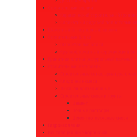
ДСК ГРАС-Саратов
Строительный кирпич
Керамический строительный (рядово
Силикатный рядовой полнотелый к
Шамотный (огнеупорный) кирпич
Строительные блоки
Газобетонные блоки
Крупноформатный керамический бл
Гранитная плитка (натуральный камень)
Строительные материалы
Строительные сетки, арматура стек
Кладочные смеси
Люки канализационные
Строительные смеси и грунты
Цемент
Печные растворы
Цементно-песчаные смеси
Гидроизоляция
Вентиляционные коробочки