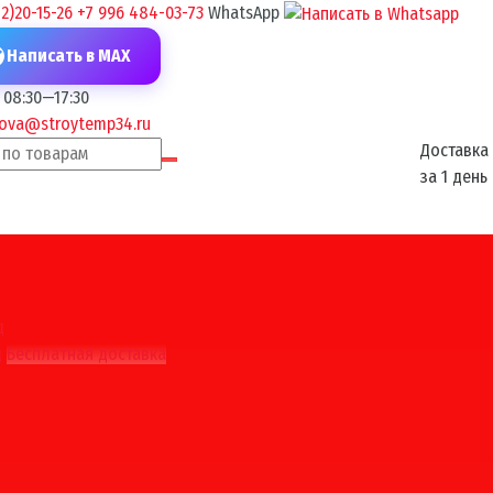
2)20-15-26
+7 996 484-03-73
WhatsApp
Написать в MAX
08:30—17:30
kova@stroytemp34.ru
Доставка
за 1 день
д
д
Бесплатная доставка