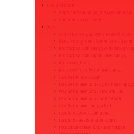
Сад и огород
Кора лиственницы для мульчирован
Природный материал
Теги
авито волгоград купить газоблоки 
белый полуторный силикатный кирп
волгоградский завод силикатного к
волгоградский кирпичный завод
волжский блок
волжский газобетонный завод
газобетон волжский
газобетонные блоки для перегородо
газобетонные блоки купить 200
газобетонный блок волгоград
газобетонный завод гбз 1
газоблок волжский цена
газоблок некондиция купить
газосиликатный блок волгоград