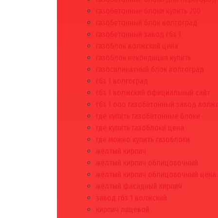
газобетонные блоки купить 200
газобетонный блок волгоград
газобетонный завод гбз 1
газоблок волжский цена
газоблок некондиция купить
газосиликатный блок волгоград
гбз 1 волгоград
гбз 1 волжский официальный сайт
гбз 1 ооо газобетонный завод волж
где купить газобетонные блоки
где купить газоблоки цена
где можно купить газоблоки
желтый кирпич
желтый кирпич облицовочный
желтый кирпич облицовочный цена
желтый фасадный кирпич
завод гбз 1 волжский
кирпич лицевой