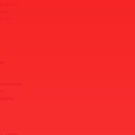
ия 20 лет
 лет
50 лет
ия
некондиция
ич
ирпича
к купить