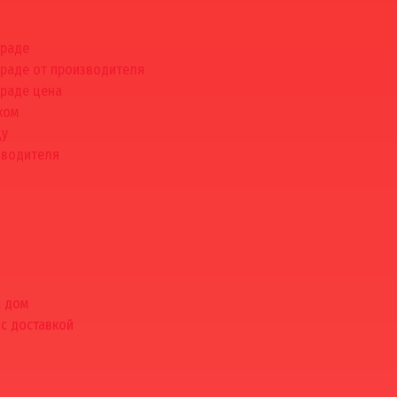
граде
граде от производителя
граде цена
ком
цу
зводителя
а дом
 с доставкой