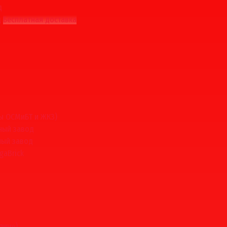
д
д
Бесплатная доставка
ы ОСМиБТ и ЖКЗ)
ный завод
ный завод
gaBrick
пич»)