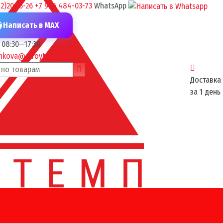
2)20-15-26
+7 996 484-03-73
WhatsApp
Написать в MAX
08:30—17:30
zhkova@stroytemp34.ru
Доставка
за 1 день