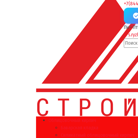
+7(844
Пн—Пт 
s.ry
Облицовочный кирпич
Баварская кладка
Силикатный облицовочный кирпич