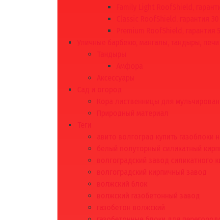
Family Light RoofShield, гарант
Classic RoofShield, гарантия 30
Premium RoofShield, гарантия 
Уличные барбекю, мангалы, тандыры, печи
Тандыры
Амфора
Аксессуары
Сад и огород
Кора лиственницы для мульчирован
Природный материал
Теги
авито волгоград купить газоблоки 
белый полуторный силикатный кирп
волгоградский завод силикатного к
волгоградский кирпичный завод
волжский блок
волжский газобетонный завод
газобетон волжский
газобетонные блоки для перегородо