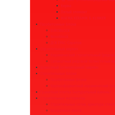
Керма
Пятый элемент
МАГМА KERAMIK & KLINKER
Газобетонные блоки
EUROBLOCK
Novoblock
ДСК ГРАС-Саратов
Строительный кирпич
Керамический строительный (рядово
Силикатный рядовой полнотелый к
Шамотный (огнеупорный) кирпич
Строительные блоки
Газобетонные блоки
Крупноформатный керамический бл
Гранитная плитка (натуральный камень)
Строительные материалы
Строительные сетки, арматура стек
Кладочные смеси