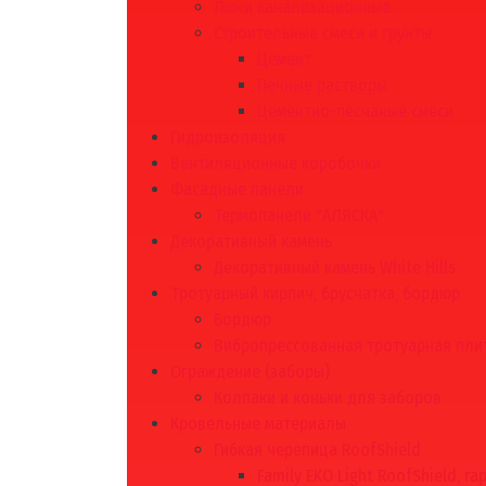
Люки канализационные
Строительные смеси и грунты
Цемент
Печные растворы
Цементно-песчаные смеси
Гидроизоляция
Вентиляционные коробочки
Фасадные панели
Термопанели "АЛЯСКА"
Декоративный камень
Декоративный камень White Hills
Тротуарный кирпич, брусчатка, бордюр
Бордюр
Вибропрессованная тротуарная пли
Ограждение (заборы)
Колпаки и коньки для заборов
Кровельные материалы
Гибкая черепица RoofShield
Family EKO Light RoofShield, га