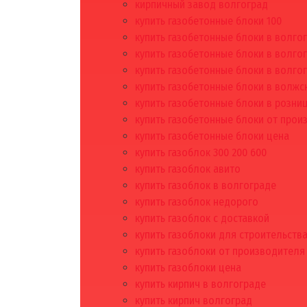
кирпичный завод волгоград
купить газобетонные блоки 100
купить газобетонные блоки в волго
купить газобетонные блоки в волго
купить газобетонные блоки в волго
купить газобетонные блоки в волжс
купить газобетонные блоки в розни
купить газобетонные блоки от прои
купить газобетонные блоки цена
купить газоблок 300 200 600
купить газоблок авито
купить газоблок в волгограде
купить газоблок недорого
купить газоблок с доставкой
купить газоблоки для строительств
купить газоблоки от производителя
купить газоблоки цена
купить кирпич в волгограде
купить кирпич волгоград