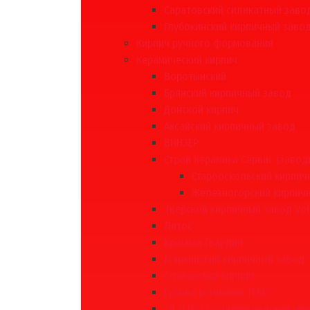
Саратовский силикатный заво
Глубокинский кирпичный заво
Кирпич ручного формования
Керамический кирпич
Воротынский
Брянский кирпичный завод
Донской кирпич
Аксайский кирпичный завод
ВИНЗЕР
Строй Керамика Сервис (завод
Старооскольский кирпич
Железногорский кирпич
Тверской кирпичный завод Vol
Литос
Красная Гвардия
Маркинский кирпичный завод
Славянский кирпич
Группа компаний TEREX
ТД "БИС" («Сталинградский кир