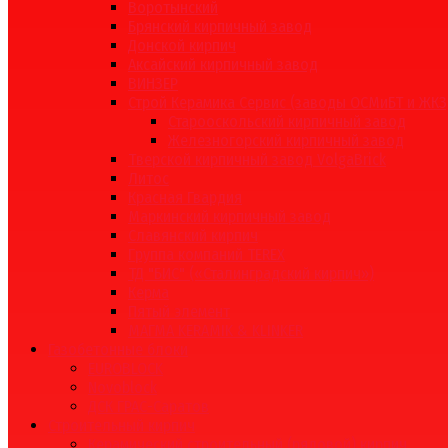
Воротынский
Брянский кирпичный завод
Донской кирпич
Аксайский кирпичный завод
ВИНЗЕР
Строй Керамика Сервис (заводы ОСМиБТ и ЖКЗ
Старооскольский кирпичный завод
Железногорский кирпичный завод
Тверской кирпичный завод VolgaBrick
Литос
Красная Гвардия
Маркинский кирпичный завод
Славянский кирпич
Группа компаний TEREX
ТД "БИС" («Сталинградский кирпич»)
Керма
Пятый элемент
МАГМА KERAMIK & KLINKER
Газобетонные блоки
EUROBLOCK
Novoblock
ДСК ГРАС-Саратов
Строительный кирпич
Керамический строительный (рядовой) кирпич