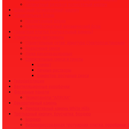
Силикатный рядовой полнотелый кирпич
Шамотный (огнеупорный) кирпич
Строительные блоки
Газобетонные блоки
Крупноформатный керамический блок
Гранитная плитка (натуральный камень)
Строительные материалы
Строительные сетки, арматура стеклопластиковая
Кладочные смеси
Люки канализационные
Строительные смеси и грунты
Цемент
Печные растворы
Цементно-песчаные смеси
Гидроизоляция
Вентиляционные коробочки
Фасадные панели
Термопанели "АЛЯСКА"
Декоративный камень
Декоративный камень White Hills
Тротуарный кирпич, брусчатка, бордюр
Бордюр
Вибропрессованная тротуарная плитка, поребрики,