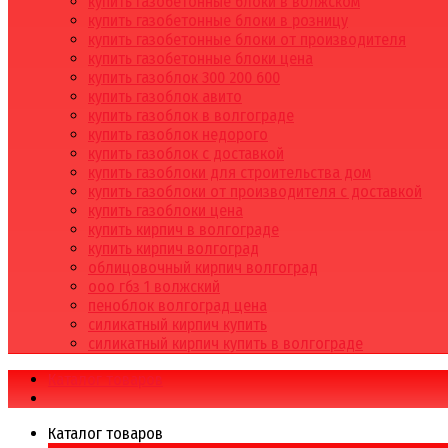
купить газобетонные блоки в волжском
купить газобетонные блоки в розницу
купить газобетонные блоки от производителя
купить газобетонные блоки цена
купить газоблок 300 200 600
купить газоблок авито
купить газоблок в волгограде
купить газоблок недорого
купить газоблок с доставкой
купить газоблоки для строительства дом
купить газоблоки от производителя с доставкой
купить газоблоки цена
купить кирпич в волгограде
купить кирпич волгоград
облицовочный кирпич волгоград
ооо гбз 1 волжский
пеноблок волгоград цена
силикатный кирпич купить
силикатный кирпич купить в волгограде
Каталог товаров
Каталог товаров