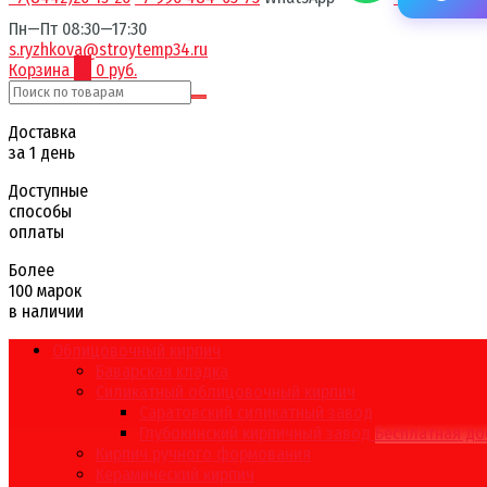
Пн—Пт 08:30—17:30
s.ryzhkova@stroytemp34.ru
Корзина
0
0 руб.
Доставка
за 1 день
Доступные
способы
оплаты
Более
100 марок
в наличии
Облицовочный кирпич
Баварская кладка
Силикатный облицовочный кирпич
Саратовский силикатный завод
Глубокинский кирпичный завод
Бесплатная до
Кирпич ручного формования
Керамический кирпич