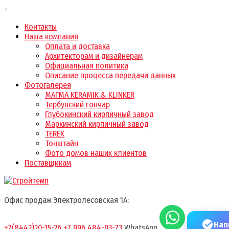
-
Контакты
Наша компания
Оплата и доставка
Архитекторам и дизайнерам
Официальная политика
Описание процесса передачи данных
Фотогалерея
МАГМА KERAMIK & KLINKER
Тербунский гончар
Глубокинский кирпичный завод
Маркинский кирпичный завод
TEREX
Тонштайн
Фото домов наших клиентов
Поставщикам
Офис продаж Электролесовская 1А:
Нап
+7(8442)20-15-26
+7 996 484-03-73
WhatsApp