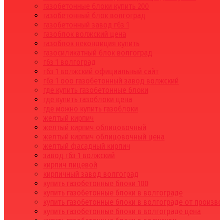
газобетонные блоки купить 200
газобетонный блок волгоград
газобетонный завод гбз 1
газоблок волжский цена
газоблок некондиция купить
газосиликатный блок волгоград
гбз 1 волгоград
гбз 1 волжский официальный сайт
гбз 1 ооо газобетонный завод волжский
где купить газобетонные блоки
где купить газоблоки цена
где можно купить газоблоки
желтый кирпич
желтый кирпич облицовочный
желтый кирпич облицовочный цена
желтый фасадный кирпич
завод гбз 1 волжский
кирпич лицевой
кирпичный завод волгоград
купить газобетонные блоки 100
купить газобетонные блоки в волгограде
купить газобетонные блоки в волгограде от произ
купить газобетонные блоки в волгограде цена