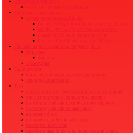
Ограждение (заборы)
Колпаки и коньки для заборов
Кровельные материалы
Гибкая черепица RoofShield
Family EKO Light RoofShield, гарантия 20 лет
Family Light RoofShield, гарантия 20 лет
Classic RoofShield, гарантия 30 лет
Premium RoofShield, гарантия 50 лет
Уличные барбекю, мангалы, тандыры, печи
Тандыры
Амфора
Аксессуары
Сад и огород
Кора лиственницы для мульчирования
Природный материал
Теги
авито волгоград купить газоблоки некондиция
белый полуторный силикатный кирпич
волгоградский завод силикатного кирпича
волгоградский кирпичный завод
волжский блок
волжский газобетонный завод
газобетон волжский
газобетонные блоки для перегородок купить