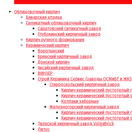
×
Облицовочный кирпич
Баварская кладка
Силикатный облицовочный кирпич
Саратовский силикатный завод
Глубокинский кирпичный завод
Кирпич ручного формования
Керамический кирпич
Воротынский
Брянский кирпичный завод
Донской кирпич
Аксайский кирпичный завод
ВИНЗЕР
Строй Керамика Сервис (заводы ОСМиБТ и ЖКЗ
Старооскольский кирпичный завод
Кирпич керамический пустотелый 
Кирпич керамический пустотелый 
Колпаки заборные
Железногорский кирпичный завод
Кирпич керамический пустотелый 
Кирпич керамический пустотелый 
Тверской кирпичный завод VolgaBrick
Литос