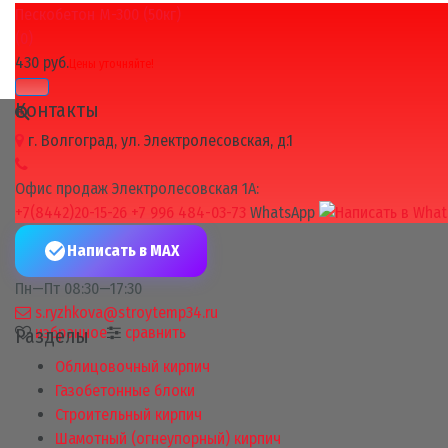
Пескобетон М-300 (50кг)
избранное
сравнить
(0)
430 руб.
Цены уточняйте!
Контакты
г. Волгоград, ул. Электролесовская, д.1
Офис продаж Электролесовская 1А:
+7(8442)20-15-26
+7 996 484-03-73
WhatsApp
Написать в MAX
Пн—Пт 08:30—17:30
s.ryzhkova@stroytemp34.ru
избранное
сравнить
Разделы
Облицовочный кирпич
Газобетонные блоки
Строительный кирпич
Шамотный (огнеупорный) кирпич