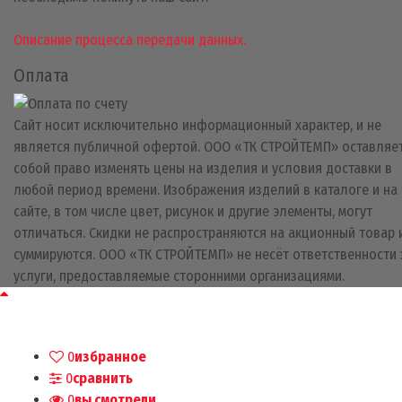
Описание процесса передачи данных.
Оплата
Сайт носит исключительно информационный характер, и не
является публичной офертой. ООО «ТК СТРОЙТЕМП» оставляет
собой право изменять цены на изделия и условия доставки в
любой период времени. Изображения изделий в каталоге и на
сайте, в том числе цвет, рисунок и другие элементы, могут
отличаться. Скидки не распространяются на акционный товар 
суммируются. ООО «ТК СТРОЙТЕМП» не несёт ответственности 
услуги, предоставляемые сторонними организациями.
0
избранное
0
сравнить
0
вы смотрели