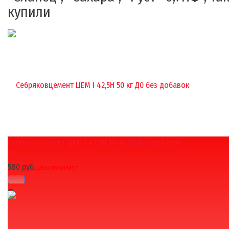
купили
Себряковцемент ЦЕМ I 42,5Н 50 кг Д0 без добавок
(0)
580 руб.
Цены уточняйте!