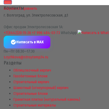
Контакты
избранное
сравнить
г. Волгоград, ул. Электролесовская, д.1
Офис продаж Электролесовская 1А:
+7(8442)20-15-26
+7 996 484-03-73
WhatsApp
Написать в MAX
Пн—Пт 08:30—17:30
s.ryzhkova@stroytemp34.ru
Разделы
Облицовочный кирпич
Газобетонные блоки
Строительный кирпич
Шамотный (огнеупорный) кирпич
Строительные блоки
Гранитная плитка (натуральный камень)
Строительные материалы