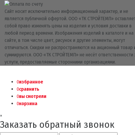
Сайт носит исключительно информационный характер, и не
является публичной офертой. ООО «ТК СТРОЙТЕМП» оставляет
собой право изменять цены на изделия и условия доставки в
любой период времени. Изображения изделий в каталоге и на
сайте, в том числе цвет, рисунок и другие элементы, могут
отличаться. Скидки не распространяются на акционный товар 
суммируются. ООО «ТК СТРОЙТЕМП» не несёт ответственности 
услуги, предоставляемые сторонними организациями.
0
избранное
0
сравнить
0
вы смотрели
0
корзина
×
Заказать обратный звонок