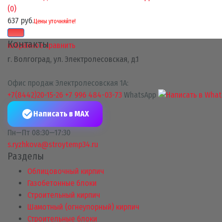
(0)
637 руб.
Цены уточняйте!
Контакты
избранное
сравнить
г. Волгоград, ул. Электролесовская, д.1
Офис продаж Электролесовская 1А:
+7(8442)20-15-26
+7 996 484-03-73
WhatsApp
Написать в MAX
Пн—Пт 08:30—17:30
s.ryzhkova@stroytemp34.ru
Разделы
Облицовочный кирпич
Газобетонные блоки
Строительный кирпич
Шамотный (огнеупорный) кирпич
Строительные блоки