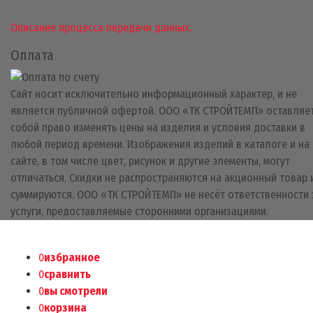
Описание процесса передачи данных.
Оплата
Сайт носит исключительно информационный характер, и не
является публичной офертой. ООО «ТК СТРОЙТЕМП» оставляет
собой право изменять цены на изделия и условия доставки в
любой период времени. Изображения изделий в каталоге и на
сайте, в том числе цвет, рисунок и другие элементы, могут
отличаться. Скидки не распространяются на акционный товар 
суммируются. ООО «ТК СТРОЙТЕМП» не несёт ответственности 
услуги, предоставляемые сторонними организациями.
0
избранное
0
сравнить
0
вы смотрели
0
корзина