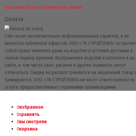
Описание процесса передачи данных.
Оплата
Сайт носит исключительно информационный характер, и не
является публичной офертой. ООО «ТК СТРОЙТЕМП» оставляет
собой право изменять цены на изделия и условия доставки в
любой период времени. Изображения изделий в каталоге и на
сайте, в том числе цвет, рисунок и другие элементы, могут
отличаться. Скидки не распространяются на акционный товар 
суммируются. ООО «ТК СТРОЙТЕМП» не несёт ответственности 
услуги, предоставляемые сторонними организациями.
0
избранное
0
сравнить
0
вы смотрели
0
корзина