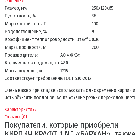
Описание
Размер, мм
250х120х65
Пустотность, %
36
Морозостойкость, F
100
Водопоглощение, %
9
Коэффициент теплопроводности, Вт/м°С
0.36
Марка прочности, М
200
Производитель:
АО «ЖКЗ»
Количество в поддоне, шт
480
Масса поддона, кг
1215
Соответствует требованиям ГОСТ 530-2012
Очень важно при кладке использовать одновременно кирпич 
четырёх-пяти поддонов, во избежание резких переходов цвета
Характеристики
Отзывы (
0
)
Покупатели, которые приобрели
КИРПИЧ КРАФТ 1 NF «БАРХАН», такж