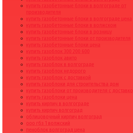
купить газобетонные блоки в волгограде от
производителя
купить газобетонные блоки в волгограде цена
купить газобетонные блоки в волжском
купить газобетонные блоки в розницу
купить газобетонные блоки от производителя
купить газобетонные блоки цена
купить газоблок 300 200 600
купить газоблок авито
купить газоблок в волгограде
купить газоблок недорого
купить газоблок с доставкой
купить газоблоки для строительства дом
купить газоблоки от производителя с доставк
купить газоблоки цена
купить кирпич в волгограде
купить кирпич волгоград
облицовочный кирпич волгоград
ооо гбз 1 волжский
пеноблок волгоград цена