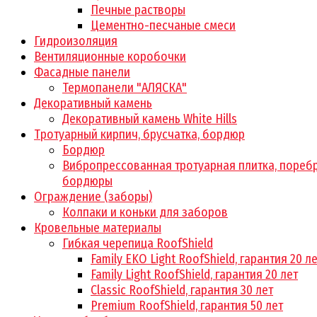
Печные растворы
Цементно-песчаные смеси
Гидроизоляция
Вентиляционные коробочки
Фасадные панели
Термопанели "АЛЯСКА"
Декоративный камень
Декоративный камень White Hills
Тротуарный кирпич, брусчатка, бордюр
Бордюр
Вибропрессованная тротуарная плитка, поребр
бордюры
Ограждение (заборы)
Колпаки и коньки для заборов
Кровельные материалы
Гибкая черепица RoofShield
Family EKO Light RoofShield, гарантия 20 л
Family Light RoofShield, гарантия 20 лет
Classic RoofShield, гарантия 30 лет
Premium RoofShield, гарантия 50 лет