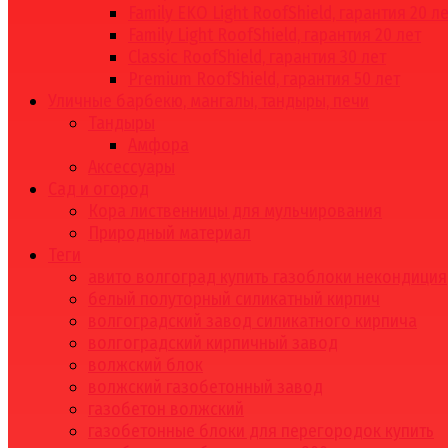
Family EKO Light RoofShield, гарантия 20 л
Family Light RoofShield, гарантия 20 лет
Classic RoofShield, гарантия 30 лет
Premium RoofShield, гарантия 50 лет
Уличные барбекю, мангалы, тандыры, печи
Тандыры
Амфора
Аксессуары
Сад и огород
Кора лиственницы для мульчирования
Природный материал
Теги
авито волгоград купить газоблоки некондиция
белый полуторный силикатный кирпич
волгоградский завод силикатного кирпича
волгоградский кирпичный завод
волжский блок
волжский газобетонный завод
газобетон волжский
газобетонные блоки для перегородок купить