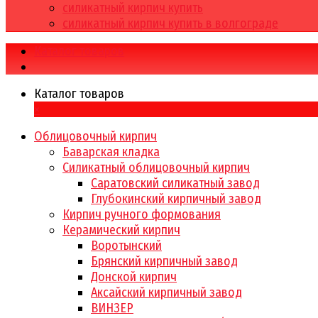
силикатный кирпич купить
силикатный кирпич купить в волгограде
Каталог товаров
Каталог товаров
×
Облицовочный кирпич
Баварская кладка
Силикатный облицовочный кирпич
Саратовский силикатный завод
Глубокинский кирпичный завод
Кирпич ручного формования
Керамический кирпич
Воротынский
Брянский кирпичный завод
Донской кирпич
Аксайский кирпичный завод
ВИНЗЕР