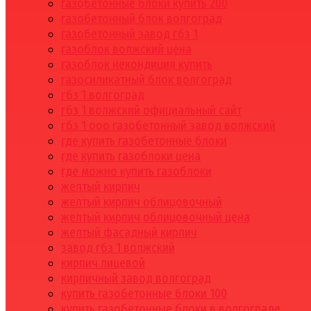
газобетонные блоки купить 200
газобетонный блок волгоград
газобетонный завод гбз 1
газоблок волжский цена
газоблок некондиция купить
газосиликатный блок волгоград
гбз 1 волгоград
гбз 1 волжский официальный сайт
гбз 1 ооо газобетонный завод волжский
где купить газобетонные блоки
где купить газоблоки цена
где можно купить газоблоки
желтый кирпич
желтый кирпич облицовочный
желтый кирпич облицовочный цена
желтый фасадный кирпич
завод гбз 1 волжский
кирпич лицевой
кирпичный завод волгоград
купить газобетонные блоки 100
купить газобетонные блоки в волгограде