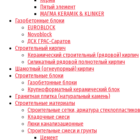
Керма
Пятый элемент
МАГМА KERAMIK & KLINKER
Газобетонные блоки
EUROBLOCK
Novoblock
ДСК ГРАС-Саратов
Строительный кирпич
Керамический строительный (рядовой) кирпич
Силикатный рядовой полнотелый кирпич
Шамотный (огнеупорный) кирпич
Строительные блоки
Газобетонные блоки
Крупноформатный керамический блок
Гранитная плитка (натуральный камень)
Строительные материалы
Строительные сетки, арматура стеклопластико
Кладочные смеси
Люки канализационные
Строительные смеси и грунты
Цемент