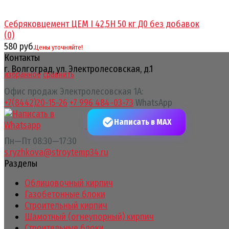
Себряковцемент ЦЕМ I 42,5Н 50 кг Д0 без добавок
(0)
580 руб.
Цены уточняйте!
Контакты
г. Волгоград, ул. Электролесовская, д.1
избранное
сравнить
Офис продаж Электролесовская 1А:
+7(8442)20-15-26
+7 996 484-03-73
WhatsApp
Написать в MAX
Пн—Пт 08:30—17:30
s.ryzhkova@stroytemp34.ru
Разделы
Облицовочный кирпич
Газобетонные блоки
Строительный кирпич
Шамотный (огнеупорный) кирпич
Строительные блоки