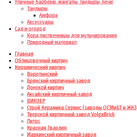
Уличные барбекю, мангалы, тандыры, печи
Тандыры
Амфора
Аксессуары
Сад и огород
Кора лиственницы для мульчирования
Природный материал
Главная
Облицовочный кирпич
Керамический кирпич
Воротынский
Брянский кирпичный завод
Донской кирпич
Аксайский кирпичный завод
ВИНЗЕР
Строй Керамика Сервис (заводы ОСМиБТ и ЖКЗ
Тверской кирпичный завод VolgaBrick
Литос
Красная Гвардия
Маркинский кирпичный завод