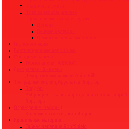
Кладочные смеси
Люки канализационные
Строительные смеси и грунты
Цемент
Печные растворы
Цементно-песчаные смеси
Гидроизоляция
Вентиляционные коробочки
Фасадные панели
Термопанели "АЛЯСКА"
Декоративный камень
Декоративный камень White Hills
Тротуарный кирпич, брусчатка, бордюр
Бордюр
Вибропрессованная тротуарная плитка, поребр
бордюры
Ограждение (заборы)
Колпаки и коньки для заборов
Кровельные материалы
Гибкая черепица RoofShield