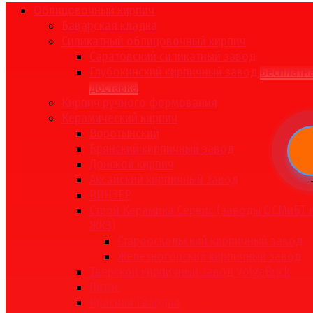
Облицовочный кирпич
Баварская кладка
Силикатный облицовочный кирпич
Саратовский силикатный завод
Глубокинский кирпичный завод
Бесплатн
доставка
Кирпич ручного формования
Керамический кирпич
Воротынский
Брянский кирпичный завод
Донской кирпич
Аксайский кирпичный завод
ВИНЗЕР
Строй Керамика Сервис (заводы ОСМиБТ 
ЖКЗ)
Старооскольский кирпичный завод
Железногорский кирпичный завод
Тверской кирпичный завод VolgaBrick
Литос
Красная Гвардия