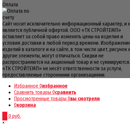
Оплата
Сайт носит исключительно информационный характер, и 
является публичной офертой. ООО «ТК СТРОЙТЕМП»
оставляет за собой право изменять цены на изделия и
условия доставки в любой период времени. Изображени
изделий в каталоге и на сайте, в том числе цвет, рисунок 
другие элементы, могут отличаться. Скидки не
распространяются на акционный товар и не суммируются
«ТК СТРОЙТЕМП» не несёт ответственности за услуги,
предоставляемые сторонними организациями.
Избранное
0
избранное
Сравнить товары
0
сравнить
Просмотренные товары
0
вы смотрели
0
корзина
0
0 руб.
×