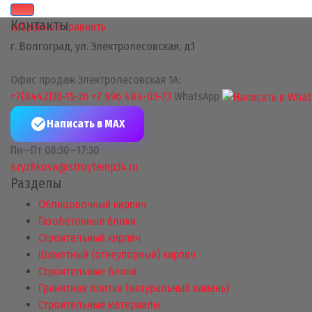
Контакты
избранное
сравнить
г. Волгоград, ул. Электролесовская, д.1
Офис продаж Электролесовская 1А:
+7(8442)20-15-26
+7 996 484-03-73
WhatsApp
Написать в MAX
Пн—Пт 08:30—17:30
s.ryzhkova@stroytemp34.ru
Разделы
Облицовочный кирпич
Газобетонные блоки
Строительный кирпич
Шамотный (огнеупорный) кирпич
Строительные блоки
Гранитная плитка (натуральный камень)
Строительные материалы