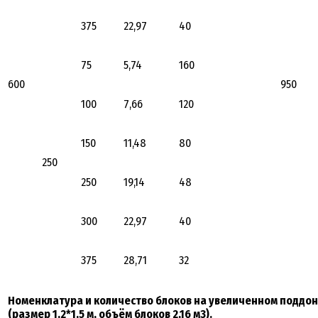
375
22,97
40
75
5,74
160
600
950
100
7,66
120
150
11,48
80
250
250
19,14
48
300
22,97
40
375
28,71
32
Номенклатура и количество блоков на увеличенном поддо
(размер 1,2*1,5 м, объём блоков 2,16 м3).