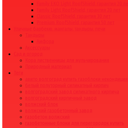
Family EKO Light RoofShield, гарантия 20 л
Family Light RoofShield, гарантия 20 лет
Classic RoofShield, гарантия 30 лет
Premium RoofShield, гарантия 50 лет
Уличные барбекю, мангалы, тандыры, печи
Тандыры
Амфора
Аксессуары
Сад и огород
Кора лиственницы для мульчирования
Природный материал
Теги
авито волгоград купить газоблоки некондиция
белый полуторный силикатный кирпич
волгоградский завод силикатного кирпича
волгоградский кирпичный завод
волжский блок
волжский газобетонный завод
газобетон волжский
газобетонные блоки для перегородок купить