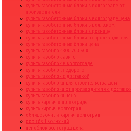
купить газобетонные блоки в волгограде от
производителя
купить газобетонные блоки в волгограде цена
купить газобетонные блоки в волжском
купить газобетонные блоки в розницу
купить газобетонные блоки от производителя
купить газобетонные блоки цена
купить газоблок 300 200 600
купить газоблок авито
купить газоблок в волгограде
купить газоблок недорого
купить газоблок с доставкой
купить газоблоки для строительства дом
купить газоблоки от производителя с доставк
купить газоблоки цена
купить кирпич в волгограде
купить кирпич волгоград
облицовочный кирпич волгоград
ооо гбз 1 волжский
пеноблок волгоград цена