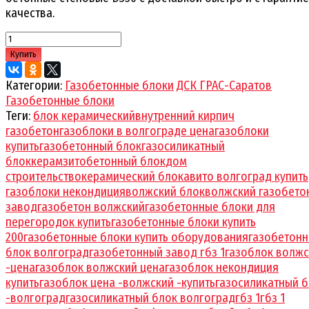
качества.
Купить
Категории:
Газобетонные блоки
ДСК ГРАС-Саратов
Газобетонные блоки
Теги:
блок керамический
внутренний кирпич
газобетон
газоблоки в волгограде цена
газоблоки
купить
газобетонный блок
газосиликатный
блок
керамзитобетонный блок
дом
строительство
керамический блок
авито волгоград купить
газоблоки некондиция
волжский блок
волжский газобето
завод
газобетон волжский
газобетонные блоки для
перегородок купить
газобетонные блоки купить
200
газобетонные блоки купить оборудования
газобетон
блок волгоград
газобетонный завод гбз 1
газоблок волжс
-цена
газоблок волжский цена
газоблок некондиция
купить
газоблок цена -волжский -купить
газосиликатный 
-волгоград
газосиликатный блок волгоград
гбз 1
гбз 1