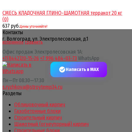
СМЕСЬ КЛАДОЧНАЯ ГЛИНО-ШАМОТНАЯ терракот 20 кг
(0)
637 руб.
Цены уточняйте!
Контакты
г. Волгоград, ул. Электролесовская, д.1
избранное
сравнить
Офис продаж Электролесовская 1А:
+7(8442)20-15-26
+7 996 484-03-73
WhatsApp
Написать в MAX
Пн—Пт 08:30—17:30
s.ryzhkova@stroytemp34.ru
Разделы
Облицовочный кирпич
Газобетонные блоки
Строительный кирпич
Шамотный (огнеупорный) кирпич
Строительные блоки