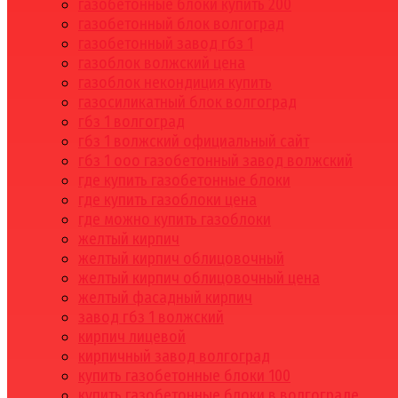
газобетонные блоки купить 200
газобетонный блок волгоград
газобетонный завод гбз 1
газоблок волжский цена
газоблок некондиция купить
газосиликатный блок волгоград
гбз 1 волгоград
гбз 1 волжский официальный сайт
гбз 1 ооо газобетонный завод волжский
где купить газобетонные блоки
где купить газоблоки цена
где можно купить газоблоки
желтый кирпич
желтый кирпич облицовочный
желтый кирпич облицовочный цена
желтый фасадный кирпич
завод гбз 1 волжский
кирпич лицевой
кирпичный завод волгоград
купить газобетонные блоки 100
купить газобетонные блоки в волгограде