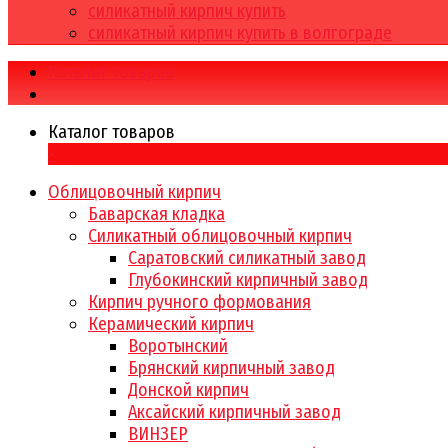
силикатный кирпич купить
силикатный кирпич купить в волгограде
Каталог товаров
Каталог товаров
×
Облицовочный кирпич
Баварская кладка
Силикатный облицовочный кирпич
Саратовский силикатный завод
Глубокинский кирпичный завод
Кирпич ручного формования
Керамический кирпич
Воротынский
Брянский кирпичный завод
Донской кирпич
Аксайский кирпичный завод
ВИНЗЕР