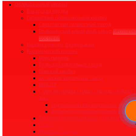
Облицовочный кирпич
Баварская кладка
Силикатный облицовочный кирпич
Саратовский силикатный завод
Глубокинский кирпичный завод
Бесплатн
доставка
Кирпич ручного формования
Керамический кирпич
Воротынский
Брянский кирпичный завод
Донской кирпич
Аксайский кирпичный завод
ВИНЗЕР
Строй Керамика Сервис (заводы ОСМиБТ 
ЖКЗ)
Старооскольский кирпичный завод
Железногорский кирпичный завод
Тверской кирпичный завод VolgaBrick
Литос
Красная Гвардия