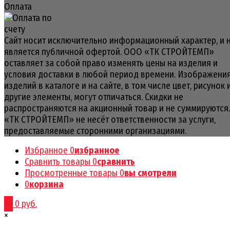
Оплата
Сайт носит исключительно информационный характер, и 
является публичной офертой. ООО «ТК СТРОЙТЕМП»
оставляет за собой право изменять цены на изделия и
условия доставки в любой период времени. Изображени
изделий в каталоге и на сайте, в том числе цвет, рисунок 
другие элементы, могут отличаться. Скидки не
распространяются на акционный товар и не суммируются
«ТК СТРОЙТЕМП» не несёт ответственности за услуги,
предоставляемые сторонними организациями.
Избранное
0
избранное
Сравнить товары
0
сравнить
Просмотренные товары
0
вы смотрели
0
корзина
0
0 руб.
×