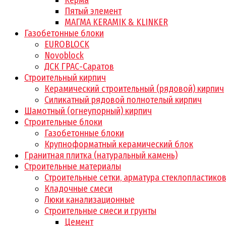
Керма
Пятый элемент
МАГМА KERAMIK & KLINKER
Газобетонные блоки
EUROBLOCK
Novoblock
ДСК ГРАС-Саратов
Строительный кирпич
Керамический строительный (рядовой) кирпич
Силикатный рядовой полнотелый кирпич
Шамотный (огнеупорный) кирпич
Строительные блоки
Газобетонные блоки
Крупноформатный керамический блок
Гранитная плитка (натуральный камень)
Строительные материалы
Строительные сетки, арматура стеклопластико
Кладочные смеси
Люки канализационные
Строительные смеси и грунты
Цемент