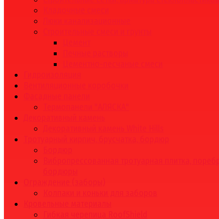
Кладочные смеси
Люки канализационные
Строительные смеси и грунты
Цемент
Печные растворы
Цементно-песчаные смеси
Гидроизоляция
Вентиляционные коробочки
Фасадные панели
Термопанели "АЛЯСКА"
Декоративный камень
Декоративный камень White Hills
Тротуарный кирпич, брусчатка, бордюр
Бордюр
Вибропрессованная тротуарная плитка, поребр
бордюры
Ограждение (заборы)
Колпаки и коньки для заборов
Кровельные материалы
Гибкая черепица RoofShield