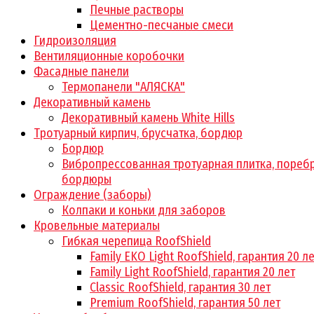
Печные растворы
Цементно-песчаные смеси
Гидроизоляция
Вентиляционные коробочки
Фасадные панели
Термопанели "АЛЯСКА"
Декоративный камень
Декоративный камень White Hills
Тротуарный кирпич, брусчатка, бордюр
Бордюр
Вибропрессованная тротуарная плитка, поребр
бордюры
Ограждение (заборы)
Колпаки и коньки для заборов
Кровельные материалы
Гибкая черепица RoofShield
Family EKO Light RoofShield, гарантия 20 л
Family Light RoofShield, гарантия 20 лет
Classic RoofShield, гарантия 30 лет
Premium RoofShield, гарантия 50 лет