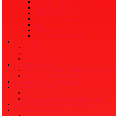
Маркинский кирпичный завод
Славянский кирпич
Группа компаний TEREX
ТД "БИС" («Сталинградский кирпич»)
Керма
Пятый элемент
МАГМА KERAMIK & KLINKER
Газобетонные блоки
EUROBLOCK
Novoblock
ДСК ГРАС-Саратов
Строительный кирпич
Керамический строительный (рядовой) кирпич
Силикатный рядовой полнотелый кирпич
Шамотный (огнеупорный) кирпич
Строительные блоки
Газобетонные блоки
Крупноформатный керамический блок
Гранитная плитка (натуральный камень)
Строительные материалы
Строительные сетки, арматура стеклопластико