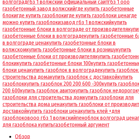
волгоград
гбз 1 волжский официальный сайт
гбз 1 ооо
газобетонный завод волжский
где купить газобетонные
блоки
где купить газоблоки
где купить газоблоки цена
где
можно купить газоблоки
завод гбз 1 волжский
купить
газобетонные блоки в волгограде от производителя
купи
газобетонные блоки в волгограде
купить газобетонные б
в волгограде цена
купить газобетонные блоки в
волжском
купить газобетонные блоки в розницу
купить
газобетонные блоки от производителя
купить газобетон
блоки
купить газобетонные блоки 100
купить газобетонны
блоки цена
купить газоблок в волгограде
купить газоблок
строительства дома
купить газоблок с доставкой
купить
газоблок
купить газоблок 200 200 600 -300
купить газобло
200 600
купить газоблок авито
купить газоблок недорого
к
газоблоки для строительства дом
купить газоблоки для
строительства дома цена
купить газоблоки от производит
доставкой
купить газоблоки цена
купить клей +для
газоблоков
ооо гбз 1 волжский
пеноблок волгоград цена
для газоблока купить
газобетонный аргумент
Обзор