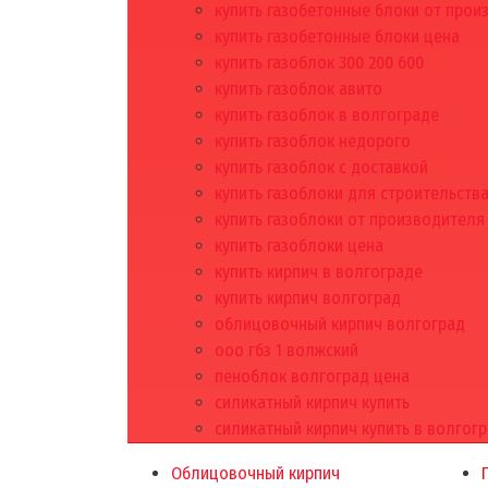
купить газобетонные блоки от прои
купить газобетонные блоки цена
купить газоблок 300 200 600
купить газоблок авито
купить газоблок в волгограде
купить газоблок недорого
купить газоблок с доставкой
купить газоблоки для строительств
купить газоблоки от производителя
купить газоблоки цена
купить кирпич в волгограде
купить кирпич волгоград
облицовочный кирпич волгоград
ооо гбз 1 волжский
пеноблок волгоград цена
силикатный кирпич купить
силикатный кирпич купить в волгог
Облицовочный кирпич