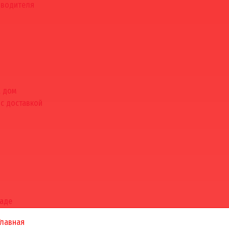
зводителя
а дом
 с доставкой
раде
Главная