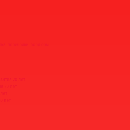
тка, поребрики, бордюры
рантия 20 лет
ия 20 лет
 лет
50 лет