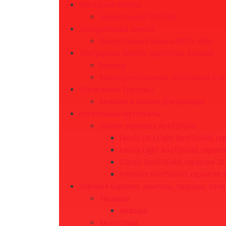
Фасадные панели
Термопанели "АЛЯСКА"
Декоративный камень
Декоративный камень White Hills
Тротуарный кирпич, брусчатка, бордюр
Бордюр
Вибропрессованная тротуарная пли
Ограждение (заборы)
Колпаки и коньки для заборов
Кровельные материалы
Гибкая черепица RoofShield
Family EKO Light RoofShield, га
Family Light RoofShield, гарант
Classic RoofShield, гарантия 30
Premium RoofShield, гарантия 
Уличные барбекю, мангалы, тандыры, печи
Тандыры
Амфора
Аксессуары