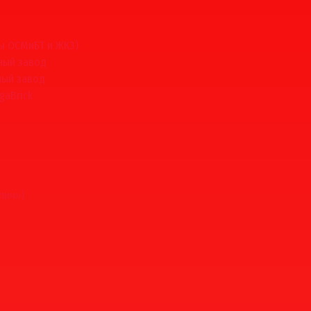
ы ОСМиБТ и ЖКЗ)
ный завод
ный завод
gaBrick
пич»)