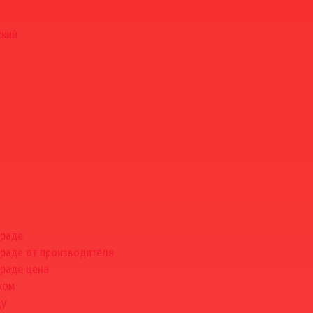
ский
граде
граде от производителя
граде цена
ком
цу