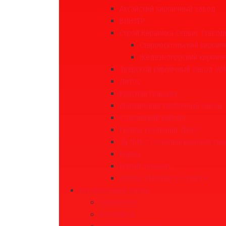
Аксайский кирпичный завод
ВИНЗЕР
Строй Керамика Сервис (завод
Старооскольский кирпич
Железногорский кирпич
Тверской кирпичный завод Vol
Литос
Красная Гвардия
Маркинский кирпичный завод
Славянский кирпич
Группа компаний TEREX
ТД "БИС" («Сталинградский кир
Керма
Пятый элемент
МАГМА KERAMIK & KLINKER
Газобетонные блоки
EUROBLOCK
Novoblock