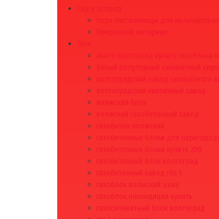
Сад и огород
Кора лиственницы для мульчирован
Природный материал
Теги
авито волгоград купить газоблоки 
белый полуторный силикатный кирп
волгоградский завод силикатного к
волгоградский кирпичный завод
волжский блок
волжский газобетонный завод
газобетон волжский
газобетонные блоки для перегородо
газобетонные блоки купить 200
газобетонный блок волгоград
газобетонный завод гбз 1
газоблок волжский цена
газоблок некондиция купить
газосиликатный блок волгоград