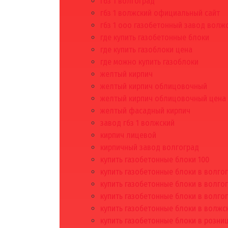
гбз 1 волгоград
гбз 1 волжский официальный сайт
гбз 1 ооо газобетонный завод волж
где купить газобетонные блоки
где купить газоблоки цена
где можно купить газоблоки
желтый кирпич
желтый кирпич облицовочный
желтый кирпич облицовочный цена
желтый фасадный кирпич
завод гбз 1 волжский
кирпич лицевой
кирпичный завод волгоград
купить газобетонные блоки 100
купить газобетонные блоки в волго
купить газобетонные блоки в волго
купить газобетонные блоки в волго
купить газобетонные блоки в волжс
купить газобетонные блоки в розни