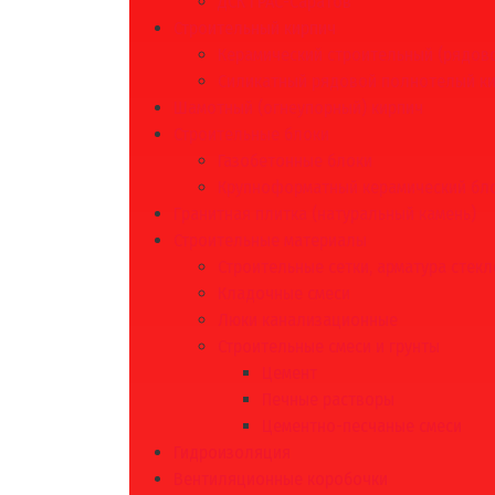
ДСК ГРАС-Саратов
Строительный кирпич
Керамический строительный (рядово
Силикатный рядовой полнотелый к
Шамотный (огнеупорный) кирпич
Строительные блоки
Газобетонные блоки
Крупноформатный керамический бл
Гранитная плитка (натуральный камень)
Строительные материалы
Строительные сетки, арматура стек
Кладочные смеси
Люки канализационные
Строительные смеси и грунты
Цемент
Печные растворы
Цементно-песчаные смеси
Гидроизоляция
Вентиляционные коробочки