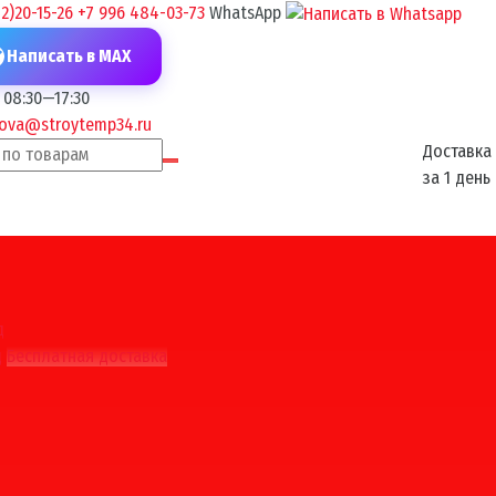
2)20-15-26
+7 996 484-03-73
WhatsApp
Написать в MAX
08:30—17:30
kova@stroytemp34.ru
Доставка
за 1 день
д
д
Бесплатная доставка