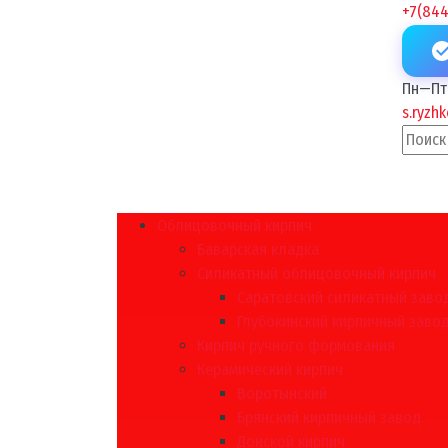
+7(844
Пн—Пт 
s.ryzh
Облицовочный кирпич
Баварская кладка
Силикатный облицовочный кирпич
Саратовский силикатный заво
Глубокинский кирпичный заво
Кирпич ручного формования
Керамический кирпич
Воротынский
Брянский кирпичный завод
Донской кирпич