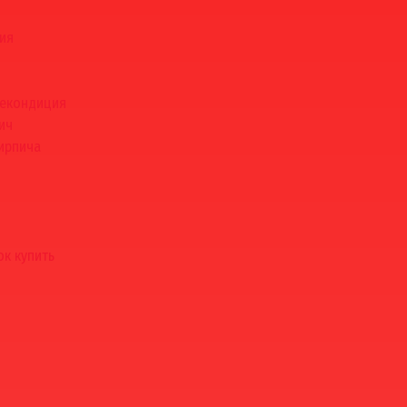
ия
некондиция
ич
ирпича
к купить