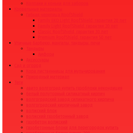
Колпаки и коньки для заборов
Кровельные материалы
Гибкая черепица RoofShield
Family EKO Light RoofShield, гарантия 20 лет
Family Light RoofShield, гарантия 20 лет
Classic RoofShield, гарантия 30 лет
Premium RoofShield, гарантия 50 лет
Уличные барбекю, мангалы, тандыры, печи
Тандыры
Амфора
Аксессуары
Сад и огород
Кора лиственницы для мульчирования
Природный материал
Теги
авито волгоград купить газоблоки некондиция
белый полуторный силикатный кирпич
волгоградский завод силикатного кирпича
волгоградский кирпичный завод
волжский блок
волжский газобетонный завод
газобетон волжский
газобетонные блоки для перегородок купить