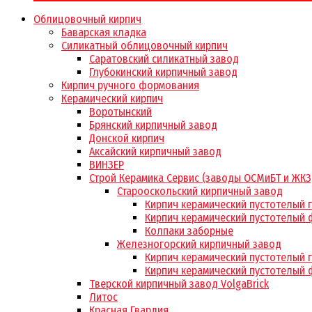
Облицовочный кирпич
Баварская кладка
Силикатный облицовочный кирпич
Саратовский силикатный завод
Глубокинский кирпичный завод
Кирпич ручного формования
Керамический кирпич
Воротынский
Брянский кирпичный завод
Донской кирпич
Аксайский кирпичный завод
ВИНЗЕР
Строй Керамика Сервис (заводы ОСМиБТ и ЖКЗ
Старооскольский кирпичный завод
Кирпич керамический пустотелый 
Кирпич керамический пустотелый 
Колпаки заборные
Железногорский кирпичный завод
Кирпич керамический пустотелый 
Кирпич керамический пустотелый 
Тверской кирпичный завод VolgaBrick
Литос
Красная Гвардия