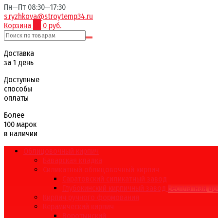
Пн—Пт 08:30—17:30
s.ryzhkova@stroytemp34.ru
Корзина
0
0 руб.
Доставка
за 1 день
Доступные
способы
оплаты
Более
100 марок
в наличии
Облицовочный кирпич
Баварская кладка
Силикатный облицовочный кирпич
Саратовский силикатный завод
Глубокинский кирпичный завод
Бесплатная до
Кирпич ручного формования
Керамический кирпич
Воротынский