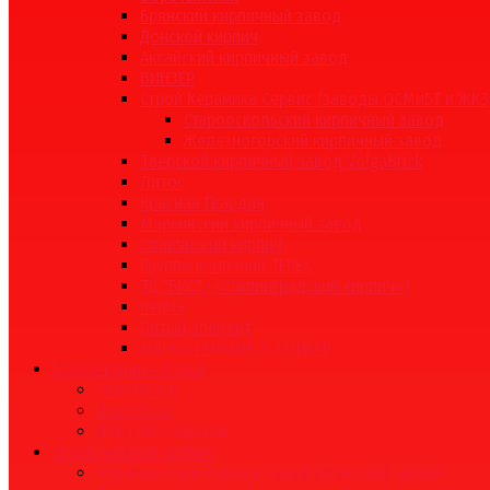
Брянский кирпичный завод
Донской кирпич
Аксайский кирпичный завод
ВИНЗЕР
Строй Керамика Сервис (заводы ОСМиБТ и ЖКЗ
Старооскольский кирпичный завод
Железногорский кирпичный завод
Тверской кирпичный завод VolgaBrick
Литос
Красная Гвардия
Маркинский кирпичный завод
Славянский кирпич
Группа компаний TEREX
ТД "БИС" («Сталинградский кирпич»)
Керма
Пятый элемент
МАГМА KERAMIK & KLINKER
Газобетонные блоки
EUROBLOCK
Novoblock
ДСК ГРАС-Саратов
Строительный кирпич
Керамический строительный (рядовой) кирпич