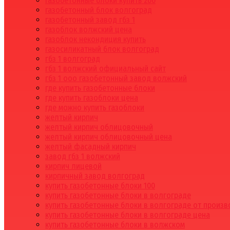
газобетонные блоки купить 200
газобетонный блок волгоград
газобетонный завод гбз 1
газоблок волжский цена
газоблок некондиция купить
газосиликатный блок волгоград
гбз 1 волгоград
гбз 1 волжский официальный сайт
гбз 1 ооо газобетонный завод волжский
где купить газобетонные блоки
где купить газоблоки цена
где можно купить газоблоки
желтый кирпич
желтый кирпич облицовочный
желтый кирпич облицовочный цена
желтый фасадный кирпич
завод гбз 1 волжский
кирпич лицевой
кирпичный завод волгоград
купить газобетонные блоки 100
купить газобетонные блоки в волгограде
купить газобетонные блоки в волгограде от произ
купить газобетонные блоки в волгограде цена
купить газобетонные блоки в волжском