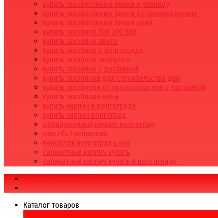
купить газобетонные блоки в розницу
купить газобетонные блоки от производителя
купить газобетонные блоки цена
купить газоблок 300 200 600
купить газоблок авито
купить газоблок в волгограде
купить газоблок недорого
купить газоблок с доставкой
купить газоблоки для строительства дом
купить газоблоки от производителя с доставкой
купить газоблоки цена
купить кирпич в волгограде
купить кирпич волгоград
облицовочный кирпич волгоград
ооо гбз 1 волжский
пеноблок волгоград цена
силикатный кирпич купить
силикатный кирпич купить в волгограде
Каталог товаров
Каталог товаров
×