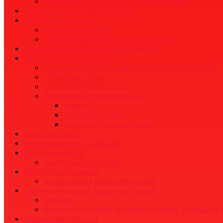
Силикатный рядовой полнотелый кирпич
Шамотный (огнеупорный) кирпич
Строительные блоки
Газобетонные блоки
Крупноформатный керамический блок
Гранитная плитка (натуральный камень)
Строительные материалы
Строительные сетки, арматура стеклопластиковая
Кладочные смеси
Люки канализационные
Строительные смеси и грунты
Цемент
Печные растворы
Цементно-песчаные смеси
Гидроизоляция
Вентиляционные коробочки
Фасадные панели
Термопанели "АЛЯСКА"
Декоративный камень
Декоративный камень White Hills
Тротуарный кирпич, брусчатка, бордюр
Бордюр
Вибропрессованная тротуарная плитка, поребрики,
Ограждение (заборы)