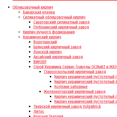
Облицовочный кирпич
Баварская кладка
Силикатный облицовочный кирпич
Саратовский силикатный завод
Глубокинский кирпичный завод
Кирпич ручного формования
Керамический кирпич
Воротынский
Брянский кирпичный завод
Донской кирпич
Аксайский кирпичный завод
ВИНЗЕР
Строй Керамика Сервис (заводы ОСМиБТ и ЖКЗ
Старооскольский кирпичный завод
Кирпич керамический пустотелый 
Кирпич керамический пустотелый 
Колпаки заборные
Железногорский кирпичный завод
Кирпич керамический пустотелый 
Кирпич керамический пустотелый 
Тверской кирпичный завод VolgaBrick
Литос
Красная Гвардия