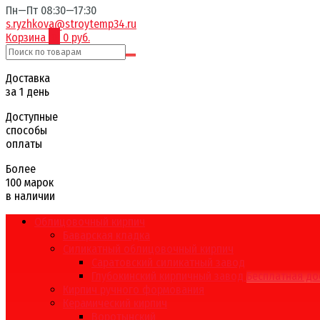
Пн—Пт 08:30—17:30
s.ryzhkova@stroytemp34.ru
Корзина
0
0 руб.
Доставка
за 1 день
Доступные
способы
оплаты
Более
100 марок
в наличии
Облицовочный кирпич
Баварская кладка
Силикатный облицовочный кирпич
Саратовский силикатный завод
Глубокинский кирпичный завод
Бесплатная до
Кирпич ручного формования
Керамический кирпич
Воротынский