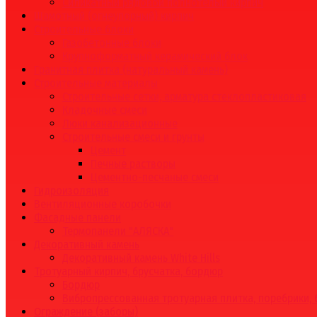
Силикатный рядовой полнотелый кирпич
Шамотный (огнеупорный) кирпич
Строительные блоки
Газобетонные блоки
Крупноформатный керамический блок
Гранитная плитка (натуральный камень)
Строительные материалы
Строительные сетки, арматура стеклопластиковая
Кладочные смеси
Люки канализационные
Строительные смеси и грунты
Цемент
Печные растворы
Цементно-песчаные смеси
Гидроизоляция
Вентиляционные коробочки
Фасадные панели
Термопанели "АЛЯСКА"
Декоративный камень
Декоративный камень White Hills
Тротуарный кирпич, брусчатка, бордюр
Бордюр
Вибропрессованная тротуарная плитка, поребрики,
Ограждение (заборы)