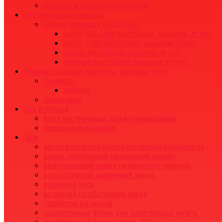
Колпаки и коньки для заборов
Кровельные материалы
Гибкая черепица RoofShield
Family EKO Light RoofShield, гарантия 20 лет
Family Light RoofShield, гарантия 20 лет
Classic RoofShield, гарантия 30 лет
Premium RoofShield, гарантия 50 лет
Уличные барбекю, мангалы, тандыры, печи
Тандыры
Амфора
Аксессуары
Сад и огород
Кора лиственницы для мульчирования
Природный материал
Теги
авито волгоград купить газоблоки некондиция
белый полуторный силикатный кирпич
волгоградский завод силикатного кирпича
волгоградский кирпичный завод
волжский блок
волжский газобетонный завод
газобетон волжский
газобетонные блоки для перегородок купить