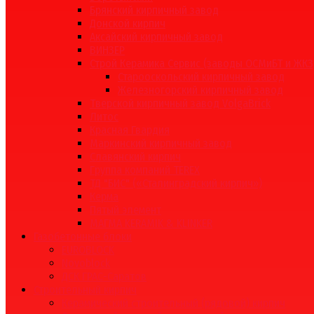
Брянский кирпичный завод
Донской кирпич
Аксайский кирпичный завод
ВИНЗЕР
Строй Керамика Сервис (заводы ОСМиБТ и ЖКЗ
Старооскольский кирпичный завод
Железногорский кирпичный завод
Тверской кирпичный завод VolgaBrick
Литос
Красная Гвардия
Маркинский кирпичный завод
Славянский кирпич
Группа компаний TEREX
ТД "БИС" («Сталинградский кирпич»)
Керма
Пятый элемент
МАГМА KERAMIK & KLINKER
Газобетонные блоки
EUROBLOCK
Novoblock
ДСК ГРАС-Саратов
Строительный кирпич
Керамический строительный (рядовой) кирпич