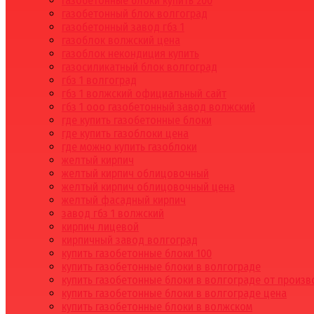
газобетонные блоки купить 200
газобетонный блок волгоград
газобетонный завод гбз 1
газоблок волжский цена
газоблок некондиция купить
газосиликатный блок волгоград
гбз 1 волгоград
гбз 1 волжский официальный сайт
гбз 1 ооо газобетонный завод волжский
где купить газобетонные блоки
где купить газоблоки цена
где можно купить газоблоки
желтый кирпич
желтый кирпич облицовочный
желтый кирпич облицовочный цена
желтый фасадный кирпич
завод гбз 1 волжский
кирпич лицевой
кирпичный завод волгоград
купить газобетонные блоки 100
купить газобетонные блоки в волгограде
купить газобетонные блоки в волгограде от произ
купить газобетонные блоки в волгограде цена
купить газобетонные блоки в волжском