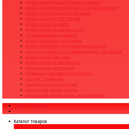
купить газобетонные блоки в розницу
купить газобетонные блоки от производителя
купить газобетонные блоки цена
купить газоблок 300 200 600
купить газоблок авито
купить газоблок в волгограде
купить газоблок недорого
купить газоблок с доставкой
купить газоблоки для строительства дом
купить газоблоки от производителя с доставкой
купить газоблоки цена
купить кирпич в волгограде
купить кирпич волгоград
облицовочный кирпич волгоград
ооо гбз 1 волжский
пеноблок волгоград цена
силикатный кирпич купить
силикатный кирпич купить в волгограде
Каталог товаров
Каталог товаров
×