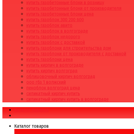
купить газобетонные блоки в розницу
купить газобетонные блоки от производителя
купить газобетонные блоки цена
купить газоблок 300 200 600
купить газоблок авито
купить газоблок в волгограде
купить газоблок недорого
купить газоблок с доставкой
купить газоблоки для строительства дом
купить газоблоки от производителя с доставкой
купить газоблоки цена
купить кирпич в волгограде
купить кирпич волгоград
облицовочный кирпич волгоград
ооо гбз 1 волжский
пеноблок волгоград цена
силикатный кирпич купить
силикатный кирпич купить в волгограде
Каталог товаров
Каталог товаров
×