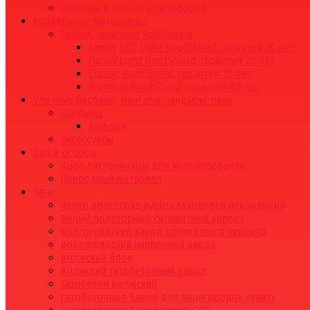
Колпаки и коньки для заборов
Кровельные материалы
Гибкая черепица RoofShield
Family EKO Light RoofShield, гарантия 20 лет
Family Light RoofShield, гарантия 20 лет
Classic RoofShield, гарантия 30 лет
Premium RoofShield, гарантия 50 лет
Уличные барбекю, мангалы, тандыры, печи
Тандыры
Амфора
Аксессуары
Сад и огород
Кора лиственницы для мульчирования
Природный материал
Теги
авито волгоград купить газоблоки некондиция
белый полуторный силикатный кирпич
волгоградский завод силикатного кирпича
волгоградский кирпичный завод
волжский блок
волжский газобетонный завод
газобетон волжский
газобетонные блоки для перегородок купить