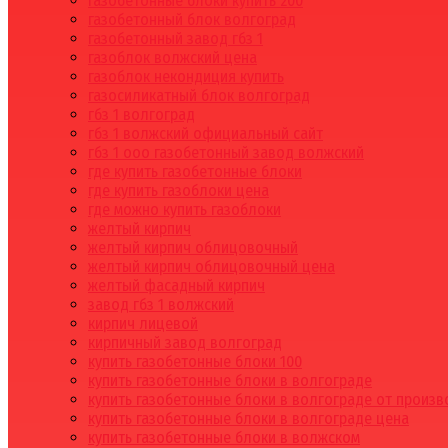
газобетонные блоки купить 200
газобетонный блок волгоград
газобетонный завод гбз 1
газоблок волжский цена
газоблок некондиция купить
газосиликатный блок волгоград
гбз 1 волгоград
гбз 1 волжский официальный сайт
гбз 1 ооо газобетонный завод волжский
где купить газобетонные блоки
где купить газоблоки цена
где можно купить газоблоки
желтый кирпич
желтый кирпич облицовочный
желтый кирпич облицовочный цена
желтый фасадный кирпич
завод гбз 1 волжский
кирпич лицевой
кирпичный завод волгоград
купить газобетонные блоки 100
купить газобетонные блоки в волгограде
купить газобетонные блоки в волгограде от произ
купить газобетонные блоки в волгограде цена
купить газобетонные блоки в волжском