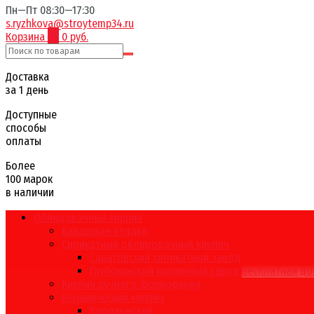
Пн—Пт 08:30—17:30
s.ryzhkova@stroytemp34.ru
Корзина
0
0 руб.
Доставка
за 1 день
Доступные
способы
оплаты
Более
100 марок
в наличии
Облицовочный кирпич
Баварская кладка
Силикатный облицовочный кирпич
Саратовский силикатный завод
Глубокинский кирпичный завод
Бесплатная до
Кирпич ручного формования
Керамический кирпич
Воротынский