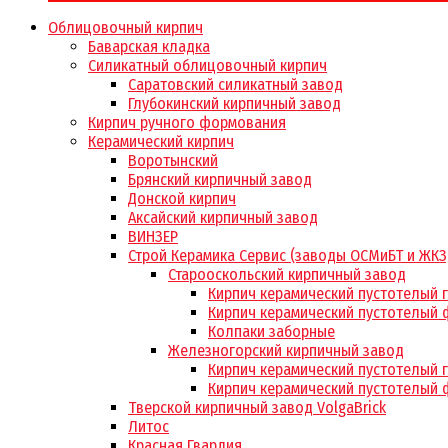
Облицовочный кирпич
Баварская кладка
Силикатный облицовочный кирпич
Саратовский силикатный завод
Глубокинский кирпичный завод
Кирпич ручного формования
Керамический кирпич
Воротынский
Брянский кирпичный завод
Донской кирпич
Аксайский кирпичный завод
ВИНЗЕР
Строй Керамика Сервис (заводы ОСМиБТ и ЖКЗ
Старооскольский кирпичный завод
Кирпич керамический пустотелый 
Кирпич керамический пустотелый 
Колпаки заборные
Железногорский кирпичный завод
Кирпич керамический пустотелый 
Кирпич керамический пустотелый 
Тверской кирпичный завод VolgaBrick
Литос
Красная Гвардия