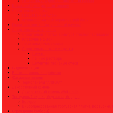
Силикатный рядовой полнотелый кирпич
Шамотный (огнеупорный) кирпич
Строительные блоки
Газобетонные блоки
Крупноформатный керамический блок
Гранитная плитка (натуральный камень)
Строительные материалы
Строительные сетки, арматура стеклопластиковая
Кладочные смеси
Люки канализационные
Строительные смеси и грунты
Цемент
Печные растворы
Цементно-песчаные смеси
Гидроизоляция
Вентиляционные коробочки
Фасадные панели
Термопанели "АЛЯСКА"
Декоративный камень
Декоративный камень White Hills
Тротуарный кирпич, брусчатка, бордюр
Бордюр
Вибропрессованная тротуарная плитка, поребрики,
Ограждение (заборы)