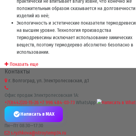
практически не впитывает влагу извне, что конечно же
положительным образом сказывается на долговечности
изделий из неё;
Экологичность и эстетические показатели термодревес
на высшем уровне. Технология производства
термодревесины исключает использование химических
веществ, поэтому термодерево абсолютно безопасно в
использовании.
Показать еще
Контакты
г. Волгоград, ул. Электролесовская, д.1
Офис продаж Электролесовская 1А:
+7(8442)20-15-26
+7 996 484-03-73
WhatsApp
Написать в MAX
Пн—Пт 08:30—17:30
s.ryzhkova@stroytemp34.ru