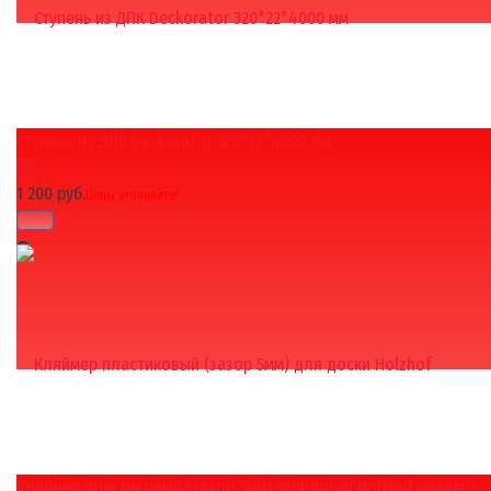
Ступень из ДПК Deckorator 320*22*4000 мм
избранное
сравнить
(0)
1 200 руб.
Цены уточняйте!
Кляймер пластиковый (зазор 5мм) для доски Holzhof универс...
избранное
сравнить