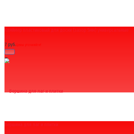
Кляймер пластиковый для доски (зазор 5мм) универсальные
избранное
сравнить
(0)
7 руб.
Цены уточняйте!
Вершина для лаг и плитки
избранное
сравнить
(0)