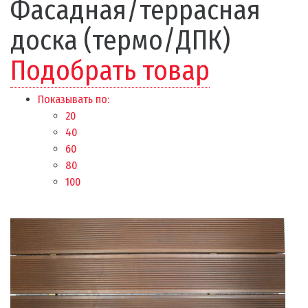
Фасадная/террасная
доска (термо/ДПК)
Подобрать товар
Показывать по:
20
40
60
80
100