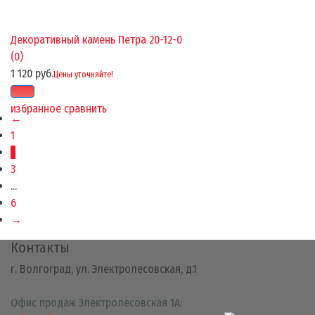
Декоративный камень Петра 20-12-0
(0)
1 120 руб.
Цены уточняйте!
избранное
сравнить
←
1
2
3
...
6
→
Контакты
г. Волгоград, ул. Электролесовская, д.1
Офис продаж Электролесовская 1А: