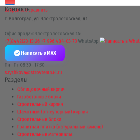
Контакты
избранное
сравнить
г. Волгоград, ул. Электролесовская, д.1
Офис продаж Электролесовская 1А:
+7(8442)20-15-26
+7 996 484-03-73
WhatsApp
Написать в MAX
Пн—Пт 08:30—17:30
s.ryzhkova@stroytemp34.ru
Разделы
Облицовочный кирпич
Газобетонные блоки
Строительный кирпич
Шамотный (огнеупорный) кирпич
Строительные блоки
Гранитная плитка (натуральный камень)
Строительные материалы