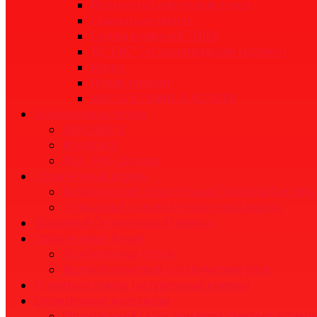
Маркинский кирпичный завод
Славянский кирпич
Группа компаний TEREX
ТД "БИС" («Сталинградский кирпич»)
Керма
Пятый элемент
МАГМА KERAMIK & KLINKER
Газобетонные блоки
EUROBLOCK
Novoblock
ДСК ГРАС-Саратов
Строительный кирпич
Керамический строительный (рядовой) кирпич
Силикатный рядовой полнотелый кирпич
Шамотный (огнеупорный) кирпич
Строительные блоки
Газобетонные блоки
Крупноформатный керамический блок
Гранитная плитка (натуральный камень)
Строительные материалы
Строительные сетки, арматура стеклопластико