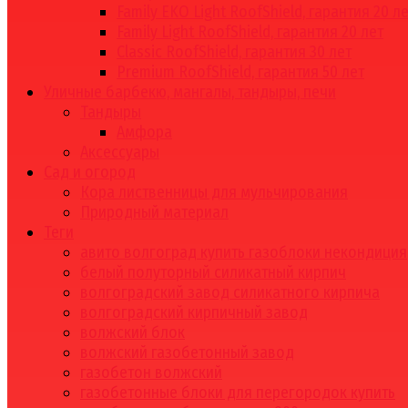
Family EKO Light RoofShield, гарантия 20 л
Family Light RoofShield, гарантия 20 лет
Classic RoofShield, гарантия 30 лет
Premium RoofShield, гарантия 50 лет
Уличные барбекю, мангалы, тандыры, печи
Тандыры
Амфора
Аксессуары
Сад и огород
Кора лиственницы для мульчирования
Природный материал
Теги
авито волгоград купить газоблоки некондиция
белый полуторный силикатный кирпич
волгоградский завод силикатного кирпича
волгоградский кирпичный завод
волжский блок
волжский газобетонный завод
газобетон волжский
газобетонные блоки для перегородок купить