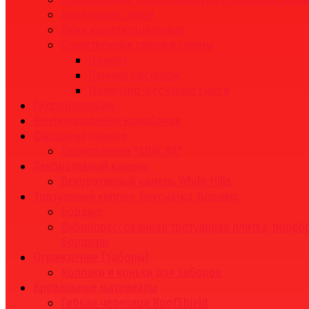
Кладочные смеси
Люки канализационные
Строительные смеси и грунты
Цемент
Печные растворы
Цементно-песчаные смеси
Гидроизоляция
Вентиляционные коробочки
Фасадные панели
Термопанели "АЛЯСКА"
Декоративный камень
Декоративный камень White Hills
Тротуарный кирпич, брусчатка, бордюр
Бордюр
Вибропрессованная тротуарная плитка, поребр
бордюры
Ограждение (заборы)
Колпаки и коньки для заборов
Кровельные материалы
Гибкая черепица RoofShield