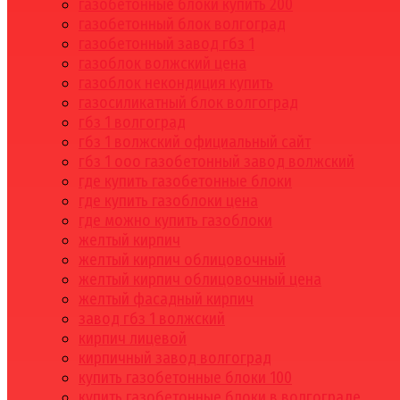
газобетонные блоки купить 200
газобетонный блок волгоград
газобетонный завод гбз 1
газоблок волжский цена
газоблок некондиция купить
газосиликатный блок волгоград
гбз 1 волгоград
гбз 1 волжский официальный сайт
гбз 1 ооо газобетонный завод волжский
где купить газобетонные блоки
где купить газоблоки цена
где можно купить газоблоки
желтый кирпич
желтый кирпич облицовочный
желтый кирпич облицовочный цена
желтый фасадный кирпич
завод гбз 1 волжский
кирпич лицевой
кирпичный завод волгоград
купить газобетонные блоки 100
купить газобетонные блоки в волгограде