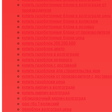
купить газобетонные блоки в волгограде от
производителя
купить газобетонные блоки в волгограде цена
купить газобетонные блоки в волжском
купить газобетонные блоки в розницу
купить газобетонные блоки от производителя
купить газобетонные блоки цена
купить газоблок 300 200 600
купить газоблок авито
купить газоблок в волгограде
купить газоблок недорого
купить газоблок с доставкой
купить газоблоки для строительства дом
купить газоблоки от производителя с доставк
купить газоблоки цена
купить кирпич в волгограде
купить кирпич волгоград
облицовочный кирпич волгоград
ооо гбз 1 волжский
пеноблок волгоград цена