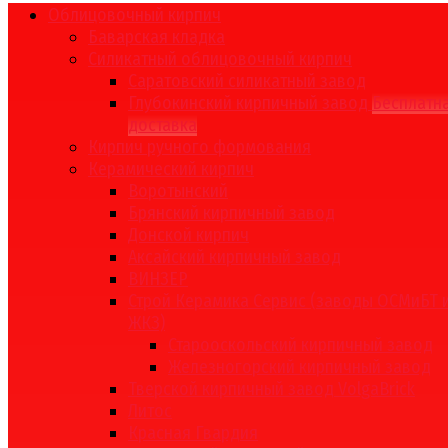
Облицовочный кирпич
Баварская кладка
Силикатный облицовочный кирпич
Саратовский силикатный завод
Глубокинский кирпичный завод
Бесплатн
доставка
Кирпич ручного формования
Керамический кирпич
Воротынский
Брянский кирпичный завод
Донской кирпич
Аксайский кирпичный завод
ВИНЗЕР
Строй Керамика Сервис (заводы ОСМиБТ 
ЖКЗ)
Старооскольский кирпичный завод
Железногорский кирпичный завод
Тверской кирпичный завод VolgaBrick
Литос
Красная Гвардия