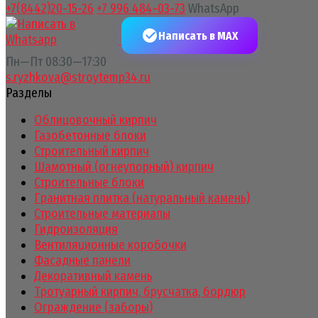
+7(8442)20-15-26
+7 996 484-03-73
WhatsApp
Написать в MAX
Пн—Пт 08:30—17:30
s.ryzhkova@stroytemp34.ru
Разделы
Облицовочный кирпич
Газобетонные блоки
Строительный кирпич
Шамотный (огнеупорный) кирпич
Строительные блоки
Гранитная плитка (натуральный камень)
Строительные материалы
Гидроизоляция
Вентиляционные коробочки
Фасадные панели
Декоративный камень
Тротуарный кирпич, брусчатка, бордюр
Ограждение (заборы)