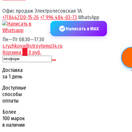
Офис продаж Электролесовская 1А:
+7(8442)20-15-26
+7 996 484-03-73
WhatsApp
Написать в MAX
Пн—Пт 08:30—17:30
s.ryzhkova@stroytemp34.ru
Корзина
0
0 руб.
Доставка
за 1 день
Доступные
способы
оплаты
Более
100 марок
в наличии