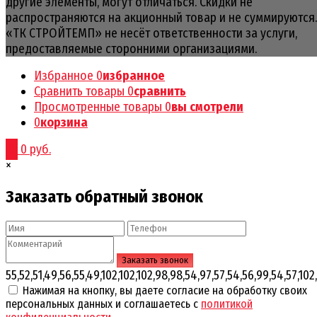
другие элементы, могут отличаться. Скидки не
распространяются на акционный товар и не суммируются
«ТК СТРОЙТЕМП» не несёт ответственности за услуги,
предоставляемые сторонними организациями.
Избранное
0
избранное
Сравнить товары
0
сравнить
Просмотренные товары
0
вы смотрели
0
корзина
0
0 руб.
×
Заказать обратный звонок
55,52,51,49,56,55,49,102,102,102,98,98,54,97,57,54,56,99,54,57,102,
Нажимая на кнопку, вы даете согласие на обработку своих
персональных данных и соглашаетесь с
политикой