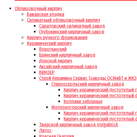
Облицовочный кирпич
Баварская кладка
Силикатный облицовочный кирпич
Саратовский силикатный завод
Глубокинский кирпичный завод
Кирпич ручного формования
Керамический кирпич
Воротынский
Брянский кирпичный завод
Донской кирпич
Аксайский кирпичный завод
ВИНЗЕР
Строй Керамика Сервис (заводы ОСМиБТ и ЖКЗ
Старооскольский кирпичный завод
Кирпич керамический пустотелый 
Кирпич керамический пустотелый 
Колпаки заборные
Железногорский кирпичный завод
Кирпич керамический пустотелый 
Кирпич керамический пустотелый 
Тверской кирпичный завод VolgaBrick
Литос
Красная Гвардия