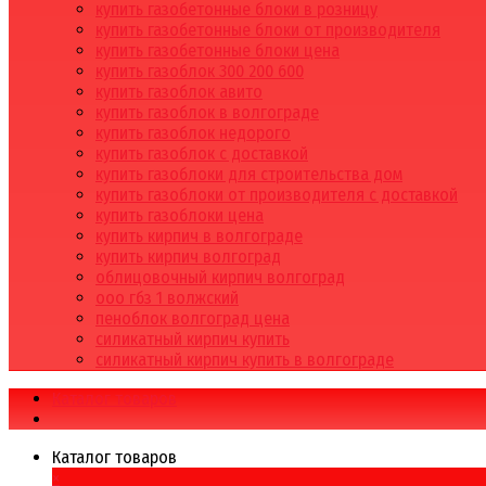
купить газобетонные блоки в розницу
купить газобетонные блоки от производителя
купить газобетонные блоки цена
купить газоблок 300 200 600
купить газоблок авито
купить газоблок в волгограде
купить газоблок недорого
купить газоблок с доставкой
купить газоблоки для строительства дом
купить газоблоки от производителя с доставкой
купить газоблоки цена
купить кирпич в волгограде
купить кирпич волгоград
облицовочный кирпич волгоград
ооо гбз 1 волжский
пеноблок волгоград цена
силикатный кирпич купить
силикатный кирпич купить в волгограде
Каталог товаров
Каталог товаров
×