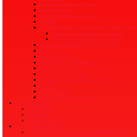
Брянский кирпичный завод
Донской кирпич
Аксайский кирпичный завод
ВИНЗЕР
Строй Керамика Сервис (заводы ОСМиБТ и ЖКЗ
Старооскольский кирпичный завод
Железногорский кирпичный завод
Тверской кирпичный завод VolgaBrick
Литос
Красная Гвардия
Маркинский кирпичный завод
Славянский кирпич
Группа компаний TEREX
ТД "БИС" («Сталинградский кирпич»)
Керма
Пятый элемент
МАГМА KERAMIK & KLINKER
Газобетонные блоки
EUROBLOCK
Novoblock
ДСК ГРАС-Саратов
Строительный кирпич
Керамический строительный (рядовой) кирпич