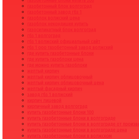
газобетонные блоки купить 200
газобетонный блок волгоград
газобетонный завод гбз 1
газоблок волжский цена
газоблок некондиция купить
газосиликатный блок волгоград
гбз 1 волгоград
гбз 1 волжский официальный сайт
гбз 1 ооо газобетонный завод волжский
где купить газобетонные блоки
где купить газоблоки цена
где можно купить газоблоки
желтый кирпич
желтый кирпич облицовочный
желтый кирпич облицовочный цена
желтый фасадный кирпич
завод гбз 1 волжский
кирпич лицевой
кирпичный завод волгоград
купить газобетонные блоки 100
купить газобетонные блоки в волгограде
купить газобетонные блоки в волгограде от произ
купить газобетонные блоки в волгограде цена
купить газобетонные блоки в волжском