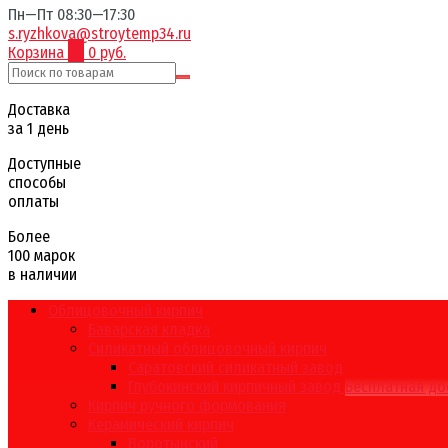
Пн—Пт 08:30—17:30
s.ryzhkova@stroytemp34.ru
Корзина
0
0 руб.
Доставка
за 1 день
Доступные
способы
оплаты
Более
100 марок
в наличии
Облицовочный кирпич
Баварская кладка
Силикатный облицовочный кирпич
Саратовский силикатный завод
Глубокинский кирпичный завод
Бесплатная до
Кирпич ручного формования
Керамический кирпич
Воротынский