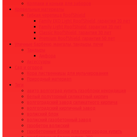
Колпаки и коньки для заборов
Кровельные материалы
Гибкая черепица RoofShield
Family EKO Light RoofShield, гарантия 20 лет
Family Light RoofShield, гарантия 20 лет
Classic RoofShield, гарантия 30 лет
Premium RoofShield, гарантия 50 лет
Уличные барбекю, мангалы, тандыры, печи
Тандыры
Амфора
Аксессуары
Сад и огород
Кора лиственницы для мульчирования
Природный материал
Теги
авито волгоград купить газоблоки некондиция
белый полуторный силикатный кирпич
волгоградский завод силикатного кирпича
волгоградский кирпичный завод
волжский блок
волжский газобетонный завод
газобетон волжский
газобетонные блоки для перегородок купить