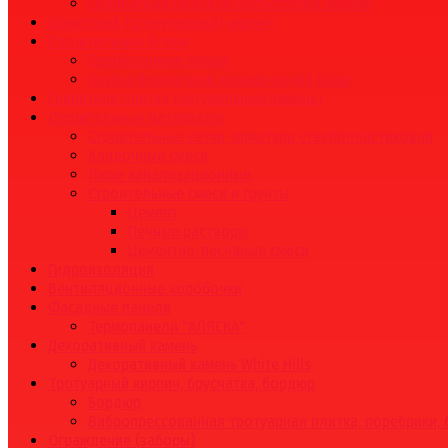
Силикатный рядовой полнотелый кирпич
Шамотный (огнеупорный) кирпич
Строительные блоки
Газобетонные блоки
Крупноформатный керамический блок
Гранитная плитка (натуральный камень)
Строительные материалы
Строительные сетки, арматура стеклопластиковая
Кладочные смеси
Люки канализационные
Строительные смеси и грунты
Цемент
Печные растворы
Цементно-песчаные смеси
Гидроизоляция
Вентиляционные коробочки
Фасадные панели
Термопанели "АЛЯСКА"
Декоративный камень
Декоративный камень White Hills
Тротуарный кирпич, брусчатка, бордюр
Бордюр
Вибропрессованная тротуарная плитка, поребрики,
Ограждение (заборы)