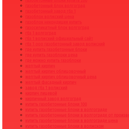
газобетонные блоки купить 200
газобетонный блок волгоград
газобетонный завод гбз 1
газоблок волжский цена
газоблок некондиция купить
газосиликатный блок волгоград
гбз 1 волгоград
гбз 1 волжский официальный сайт
гбз 1 ооо газобетонный завод волжский
где купить газобетонные блоки
где купить газоблоки цена
где можно купить газоблоки
желтый кирпич
желтый кирпич облицовочный
желтый кирпич облицовочный цена
желтый фасадный кирпич
завод гбз 1 волжский
кирпич лицевой
кирпичный завод волгоград
купить газобетонные блоки 100
купить газобетонные блоки в волгограде
купить газобетонные блоки в волгограде от произ
купить газобетонные блоки в волгограде цена
купить газобетонные блоки в волжском