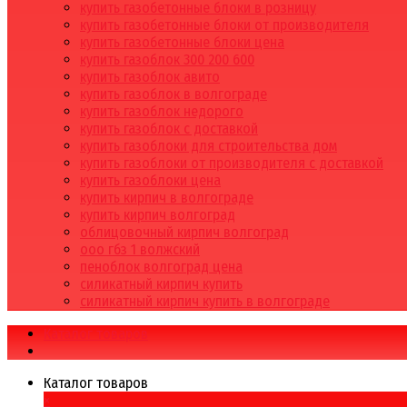
купить газобетонные блоки в розницу
купить газобетонные блоки от производителя
купить газобетонные блоки цена
купить газоблок 300 200 600
купить газоблок авито
купить газоблок в волгограде
купить газоблок недорого
купить газоблок с доставкой
купить газоблоки для строительства дом
купить газоблоки от производителя с доставкой
купить газоблоки цена
купить кирпич в волгограде
купить кирпич волгоград
облицовочный кирпич волгоград
ооо гбз 1 волжский
пеноблок волгоград цена
силикатный кирпич купить
силикатный кирпич купить в волгограде
Каталог товаров
Каталог товаров
×