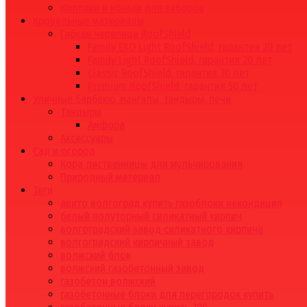
Колпаки и коньки для заборов
Кровельные материалы
Гибкая черепица RoofShield
Family EKO Light RoofShield, гарантия 20 лет
Family Light RoofShield, гарантия 20 лет
Classic RoofShield, гарантия 30 лет
Premium RoofShield, гарантия 50 лет
Уличные барбекю, мангалы, тандыры, печи
Тандыры
Амфора
Аксессуары
Сад и огород
Кора лиственницы для мульчирования
Природный материал
Теги
авито волгоград купить газоблоки некондиция
белый полуторный силикатный кирпич
волгоградский завод силикатного кирпича
волгоградский кирпичный завод
волжский блок
волжский газобетонный завод
газобетон волжский
газобетонные блоки для перегородок купить