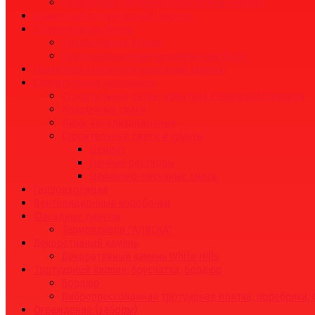
Силикатный рядовой полнотелый кирпич
Шамотный (огнеупорный) кирпич
Строительные блоки
Газобетонные блоки
Крупноформатный керамический блок
Гранитная плитка (натуральный камень)
Строительные материалы
Строительные сетки, арматура стеклопластиковая
Кладочные смеси
Люки канализационные
Строительные смеси и грунты
Цемент
Печные растворы
Цементно-песчаные смеси
Гидроизоляция
Вентиляционные коробочки
Фасадные панели
Термопанели "АЛЯСКА"
Декоративный камень
Декоративный камень White Hills
Тротуарный кирпич, брусчатка, бордюр
Бордюр
Вибропрессованная тротуарная плитка, поребрики,
Ограждение (заборы)