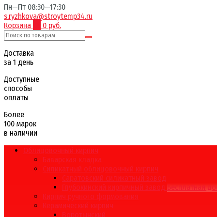
Пн—Пт 08:30—17:30
s.ryzhkova@stroytemp34.ru
Корзина
0
0 руб.
Доставка
за 1 день
Доступные
способы
оплаты
Более
100 марок
в наличии
Облицовочный кирпич
Баварская кладка
Силикатный облицовочный кирпич
Саратовский силикатный завод
Глубокинский кирпичный завод
Бесплатная до
Кирпич ручного формования
Керамический кирпич
Воротынский