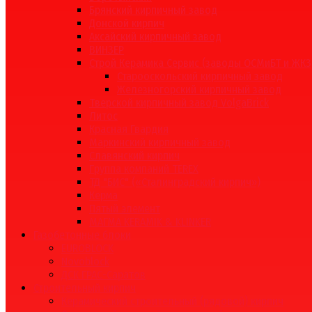
Брянский кирпичный завод
Донской кирпич
Аксайский кирпичный завод
ВИНЗЕР
Строй Керамика Сервис (заводы ОСМиБТ и ЖКЗ
Старооскольский кирпичный завод
Железногорский кирпичный завод
Тверской кирпичный завод VolgaBrick
Литос
Красная Гвардия
Маркинский кирпичный завод
Славянский кирпич
Группа компаний TEREX
ТД "БИС" («Сталинградский кирпич»)
Керма
Пятый элемент
МАГМА KERAMIK & KLINKER
Газобетонные блоки
EUROBLOCK
Novoblock
ДСК ГРАС-Саратов
Строительный кирпич
Керамический строительный (рядовой) кирпич