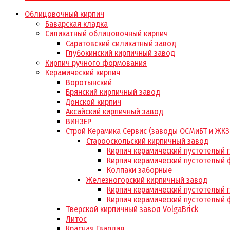
Облицовочный кирпич
Баварская кладка
Силикатный облицовочный кирпич
Саратовский силикатный завод
Глубокинский кирпичный завод
Кирпич ручного формования
Керамический кирпич
Воротынский
Брянский кирпичный завод
Донской кирпич
Аксайский кирпичный завод
ВИНЗЕР
Строй Керамика Сервис (заводы ОСМиБТ и ЖКЗ
Старооскольский кирпичный завод
Кирпич керамический пустотелый 
Кирпич керамический пустотелый 
Колпаки заборные
Железногорский кирпичный завод
Кирпич керамический пустотелый 
Кирпич керамический пустотелый 
Тверской кирпичный завод VolgaBrick
Литос
Красная Гвардия