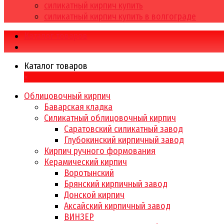
силикатный кирпич купить
силикатный кирпич купить в волгограде
Каталог товаров
Каталог товаров
×
Облицовочный кирпич
Баварская кладка
Силикатный облицовочный кирпич
Саратовский силикатный завод
Глубокинский кирпичный завод
Кирпич ручного формования
Керамический кирпич
Воротынский
Брянский кирпичный завод
Донской кирпич
Аксайский кирпичный завод
ВИНЗЕР