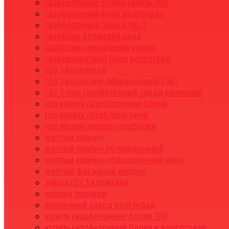
газобетонные блоки купить 200
газобетонный блок волгоград
газобетонный завод гбз 1
газоблок волжский цена
газоблок некондиция купить
газосиликатный блок волгоград
гбз 1 волгоград
гбз 1 волжский официальный сайт
гбз 1 ооо газобетонный завод волжский
где купить газобетонные блоки
где купить газоблоки цена
где можно купить газоблоки
желтый кирпич
желтый кирпич облицовочный
желтый кирпич облицовочный цена
желтый фасадный кирпич
завод гбз 1 волжский
кирпич лицевой
кирпичный завод волгоград
купить газобетонные блоки 100
купить газобетонные блоки в волгограде