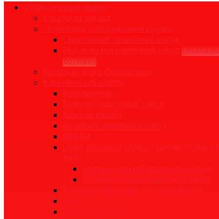
Облицовочный кирпич
Баварская кладка
Силикатный облицовочный кирпич
Саратовский силикатный завод
Глубокинский кирпичный завод
Бесплатн
доставка
Кирпич ручного формования
Керамический кирпич
Воротынский
Брянский кирпичный завод
Донской кирпич
Аксайский кирпичный завод
ВИНЗЕР
Строй Керамика Сервис (заводы ОСМиБТ 
ЖКЗ)
Старооскольский кирпичный завод
Железногорский кирпичный завод
Тверской кирпичный завод VolgaBrick
Литос
Красная Гвардия