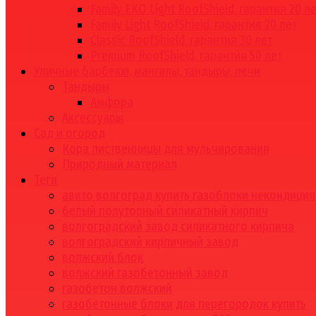
Family EKO Light RoofShield, гарантия 20 л
Family Light RoofShield, гарантия 20 лет
Classic RoofShield, гарантия 30 лет
Premium RoofShield, гарантия 50 лет
Уличные барбекю, мангалы, тандыры, печи
Тандыры
Амфора
Аксессуары
Сад и огород
Кора лиственницы для мульчирования
Природный материал
Теги
авито волгоград купить газоблоки некондиция
белый полуторный силикатный кирпич
волгоградский завод силикатного кирпича
волгоградский кирпичный завод
волжский блок
волжский газобетонный завод
газобетон волжский
газобетонные блоки для перегородок купить