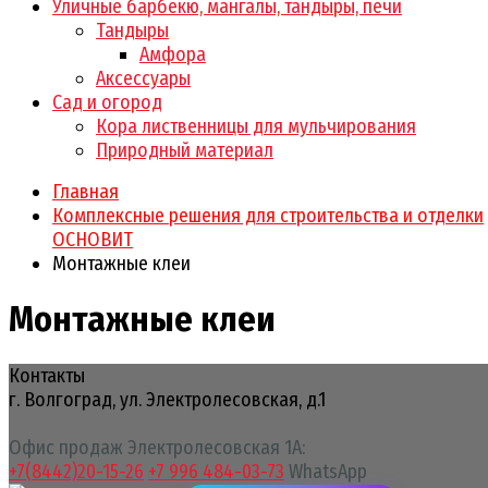
Уличные барбекю, мангалы, тандыры, печи
Тандыры
Амфора
Аксессуары
Сад и огород
Кора лиственницы для мульчирования
Природный материал
Главная
Комплексные решения для строительства и отделки
ОСНОВИТ
Монтажные клеи
Монтажные клеи
Контакты
г. Волгоград, ул. Электролесовская, д.1
Офис продаж Электролесовская 1А:
+7(8442)20-15-26
+7 996 484-03-73
WhatsApp