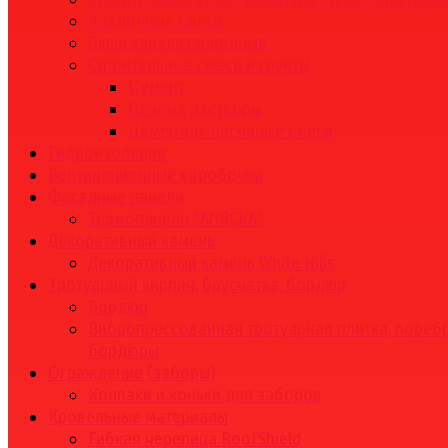
Кладочные смеси
Люки канализационные
Строительные смеси и грунты
Цемент
Печные растворы
Цементно-песчаные смеси
Гидроизоляция
Вентиляционные коробочки
Фасадные панели
Термопанели "АЛЯСКА"
Декоративный камень
Декоративный камень White Hills
Тротуарный кирпич, брусчатка, бордюр
Бордюр
Вибропрессованная тротуарная плитка, поребр
бордюры
Ограждение (заборы)
Колпаки и коньки для заборов
Кровельные материалы
Гибкая черепица RoofShield