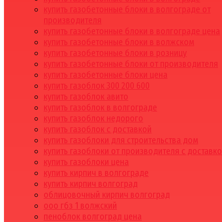
купить газобетонные блоки в волгограде от
производителя
купить газобетонные блоки в волгограде цена
купить газобетонные блоки в волжском
купить газобетонные блоки в розницу
купить газобетонные блоки от производителя
купить газобетонные блоки цена
купить газоблок 300 200 600
купить газоблок авито
купить газоблок в волгограде
купить газоблок недорого
купить газоблок с доставкой
купить газоблоки для строительства дом
купить газоблоки от производителя с доставк
купить газоблоки цена
купить кирпич в волгограде
купить кирпич волгоград
облицовочный кирпич волгоград
ооо гбз 1 волжский
пеноблок волгоград цена