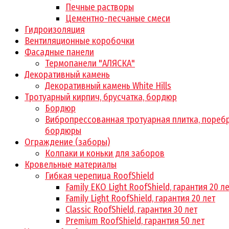
Печные растворы
Цементно-песчаные смеси
Гидроизоляция
Вентиляционные коробочки
Фасадные панели
Термопанели "АЛЯСКА"
Декоративный камень
Декоративный камень White Hills
Тротуарный кирпич, брусчатка, бордюр
Бордюр
Вибропрессованная тротуарная плитка, поребр
бордюры
Ограждение (заборы)
Колпаки и коньки для заборов
Кровельные материалы
Гибкая черепица RoofShield
Family EKO Light RoofShield, гарантия 20 л
Family Light RoofShield, гарантия 20 лет
Classic RoofShield, гарантия 30 лет
Premium RoofShield, гарантия 50 лет