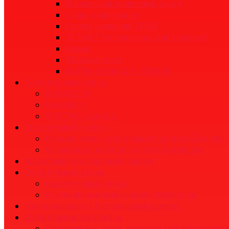
Маркинский кирпичный завод
Славянский кирпич
Группа компаний TEREX
ТД "БИС" («Сталинградский кирпич»)
Керма
Пятый элемент
МАГМА KERAMIK & KLINKER
Газобетонные блоки
EUROBLOCK
Novoblock
ДСК ГРАС-Саратов
Строительный кирпич
Керамический строительный (рядовой) кирпич
Силикатный рядовой полнотелый кирпич
Шамотный (огнеупорный) кирпич
Строительные блоки
Газобетонные блоки
Крупноформатный керамический блок
Гранитная плитка (натуральный камень)
Строительные материалы
Строительные сетки, арматура стеклопластико