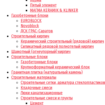
Керма
Пятый элемент
МАГМА KERAMIK & KLINKER
Газобетонные блоки
EUROBLOCK
Novoblock
ДСК ГРАС-Саратов
Строительный кирпич
Керамический строительный (рядовой) кирпич
Силикатный рядовой полнотелый кирпич
Шамотный (огнеупорный) кирпич
Строительные блоки
Газобетонные блоки
Крупноформатный керамический блок
Гранитная плитка (натуральный камень)
Строительные материалы
Строительные сетки, арматура стеклопластико
Кладочные смеси
Люки канализационные
Строительные смеси и грунты
Цемент